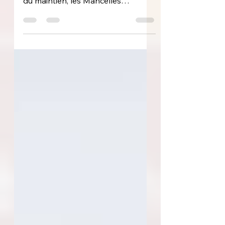
Auteures de trois succès
consécutifs et quasiment assurées
du maintien, les Mancelles
recevaient, dans un duel de haut
de tableau, le troisième du
championnat, le LOSC, qui pouvait
dépasser l’AJA. " On ne change
pas une équipe qui gagne ?", c’est
sans doute ce que s’est dit le staff
des Sang et Or, reconduisant
presque intégralement le onze qui
avait débuté la rencontre la
semaine passée face à Rodez .
Deux changements sont toutefois
à noter : Marie Oger prend la place
de Mél