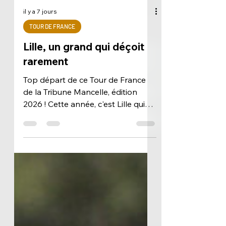
il y a 7 jours
TOUR DE FRANCE
Lille, un grand qui déçoit
rarement
Top départ de ce Tour de France
de la Tribune Mancelle, édition
2026 ! Cette année, c'est Lille qui
ouvre le bal. Solides troisièmes de
l'exercice précédent, les Dogues
ont toujours les crocs et visent une
nouvelle place sur le podium. La
régularité pour base, l'ambition
pour leitmotiv Le LOSC fait sans
aucun doute partie des formations
les plus régulières de notre