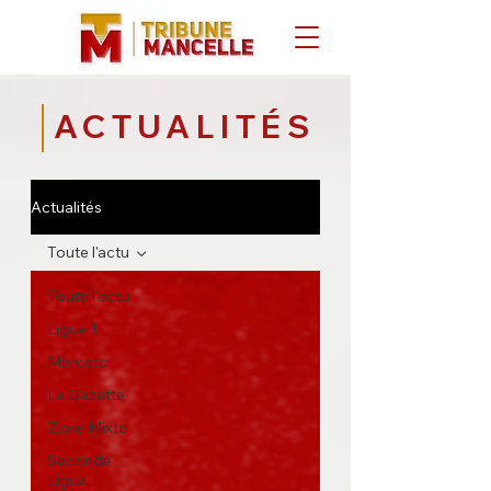
ACTUALITÉS
Actualités
Toute l'actu
Toute l'actu
Ligue 1
Mercato
La Gazette
Zone Mixte
Seconde
Ligue