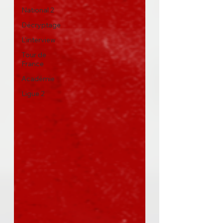
National 2
Décryptage
L'interview
Tour de
France
Académie
Ligue 2