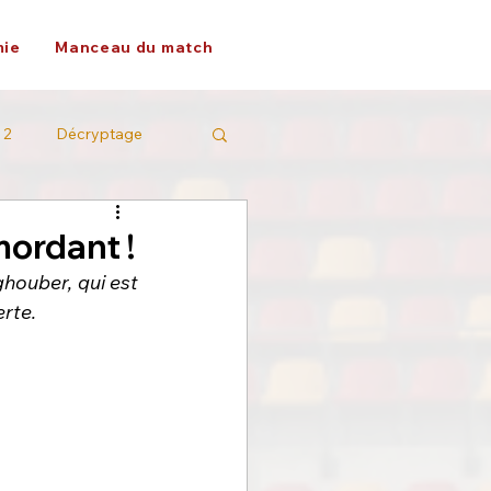
ie
Manceau du match
 2
Décryptage
mordant !
houber, qui est 
erte.