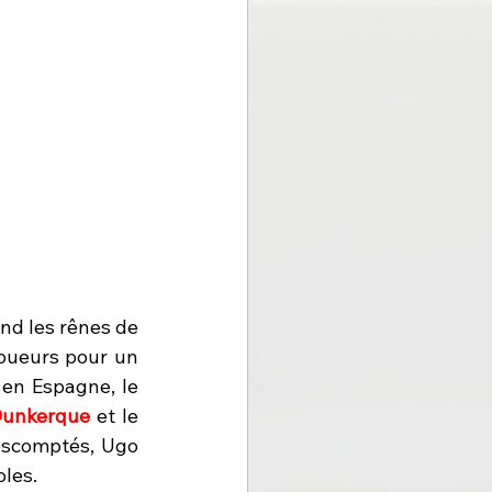
end les rênes de 
joueurs pour un 
en Espagne, le 
unkerque 
et le 
escomptés, Ugo 
les. 