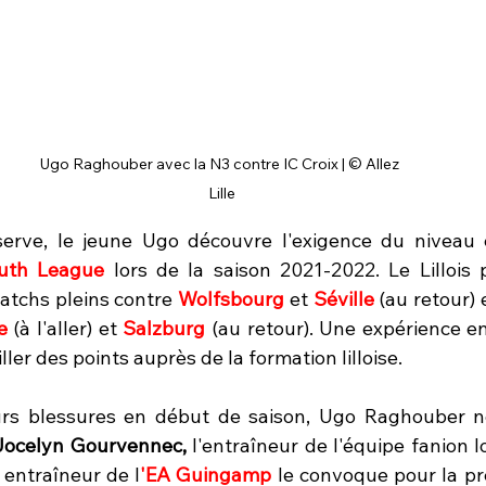
Ugo Raghouber avec la N3 contre IC Croix | © Allez 
Lille
éserve, le jeune Ugo découvre l'exigence du niveau
uth League
 lors de la saison 2021-2022. Le Lillois 
atchs pleins contre 
Wolfsbourg 
et 
Séville
(au retour)
e 
(à l'aller) et 
Salzburg 
(au retour). Une expérience en
ler des points auprès de la formation lilloise.
rs blessures en début de saison, Ugo Raghouber ne 
Jocelyn Gourvennec,
 l'entraîneur de l'équipe fanion lo
 entraîneur de l
'EA Guingamp
 le convoque pour la pre