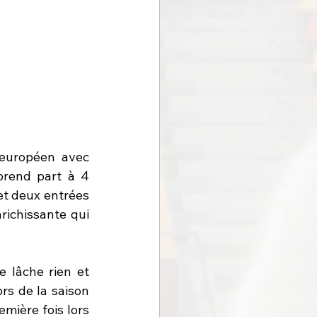
 européen avec 
prend part à 4 
et deux entrées 
richissante qui 
lâche rien et 
rs de la saison 
mière fois lors 