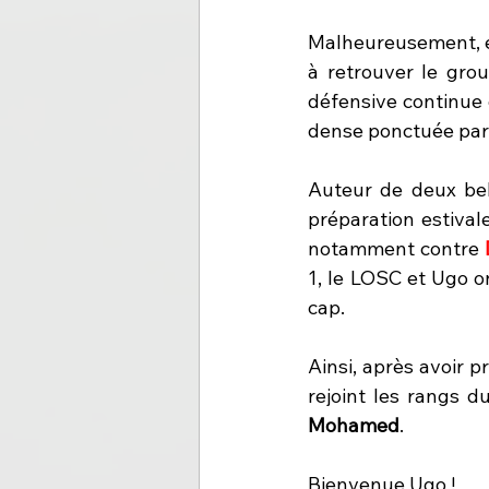
Malheureusement, et
à retrouver le grou
défensive continue 
dense ponctuée par 
Auteur de deux bel
préparation estival
notamment contre 
1, le LOSC et Ugo o
cap.
Ainsi, après avoir p
rejoint les rangs d
Mohamed
.
Bienvenue Ugo !