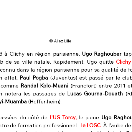
© Allez Lille
03 à Clichy en région parisienne, 
Ugo Raghouber
 tap
ub de sa ville natale. Rapidement, Ugo quitte 
Clichy
 connu dans la région parisienne pour sa qualité de f
n effet, 
Paul Pogba
 (Juventus) est passé par le club
t comme 
Randal Kolo-Muani
 (Francfort) entre 2011 e
n notera les passages de 
Lucas Gourna-Douath
 (R
yi-Muamba
 (Hoffenheim). 
passées du côté de 
l'US Torcy,
 le jeune 
Ugo Raghou
ntre de formation professionnel : 
le LOSC
. À l'aube de