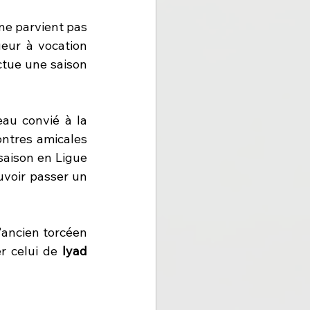
e parvient pas 
eur à vocation 
ctue une saison 
u convié à la 
ontres amicales 
saison en Ligue 
voir passer un 
'ancien torcéen 
r celui de 
Iyad 