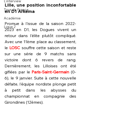
L'interview
Lille, une position inconfortable 
Tour de France
en D1 Arkema
Académie
Promue à l'issue de la saison 2022-
Ligue 2
2023 en D1, les Dogues vivent un 
retour dans l'élite plutôt compliqué. 
Avec une 11ème place au classement, 
le
 LOSC
 souffre cette saison et reste 
sur une série de 9 matchs sans 
victoire dont 6 revers de rang. 
Dernièrement, les Lilloises ont été 
giflées par le 
Paris-Saint-Germain
 (0-
6), le 9 janvier. Suite à cette nouvelle 
défaite, l'équipe nordiste plonge petit 
à petit dans les abysses du 
championnat en compagnie des 
Girondines (12èmes).