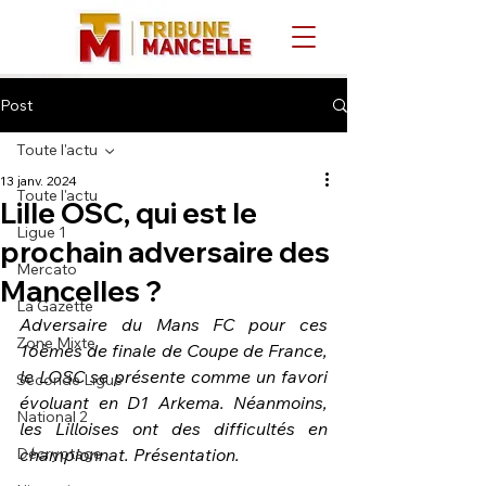
Post
Toute l'actu
13 janv. 2024
Toute l'actu
Lille OSC, qui est le
Ligue 1
prochain adversaire des
Mercato
Mancelles ?
La Gazette
Adversaire du Mans FC pour ces 
Zone Mixte
16èmes de finale de Coupe de France, 
le LOSC se présente comme un favori 
Seconde Ligue
évoluant en D1 Arkema. Néanmoins, 
National 2
les Lilloises ont des difficultés en 
Décryptage
championnat. Présentation.