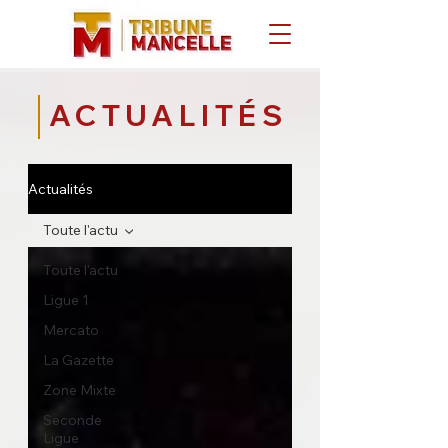
ACTUALITÉS
Actualités
Toute l'actu
Toute l'actu
Ligue 1
Mercato
La Gazette
Zone Mixte
Seconde
Ligue