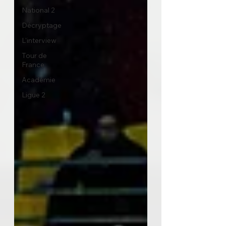
National 2
Décryptage
L'interview
Tour de
France
Académie
Ligue 2