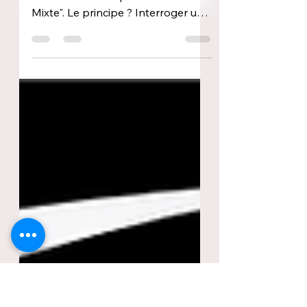
tout le monde le sait »
Chaque veille de match, la Tribune
Mancelle met en place sa "Zone
Mixte". Le principe ? Interroger une
personnalité qui connait bien le
prochain adversaire du Mans FC
pour obtenir son analyse sur
l'équipe et le match à venir. Le
Mans FC nous avait presque
manqué ! Malgré une semaine bien
chargée avec un match amical
perdu contre le Paris FC (2-1) et
surtout le match des Légendes
samedi soir, tout le monde a hâte
de retrouver les Sang et Or sur les
terrains de Ligue 2. Ça tom