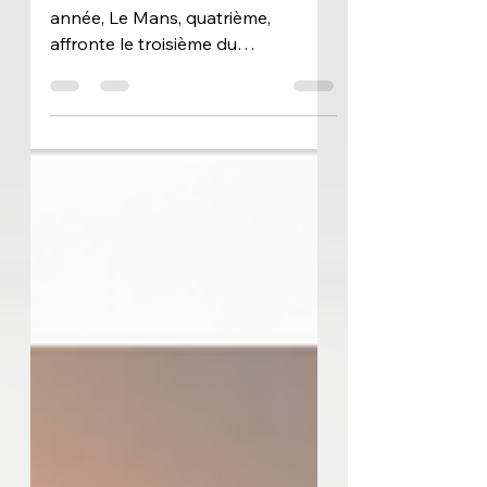
Pour commencer la nouvelle
année, Le Mans, quatrième,
affronte le troisième du
championnat, Saint-Étienne, dans
une confrontation directe aux
enjeux importants. Analyse d'une
rencontre entre un promu et un
relégué que tout oppose. Le Mans :
2026, ou l'année de la confirmation
L’année 2025 sera, pour tout
Manceau, une période à marquer
d’une pierre blanche dans son
esprit. Comment pourrait-on
oublier cette saison 2024-2025,
placée sous l'étoile de la réussite
avec cette extrao