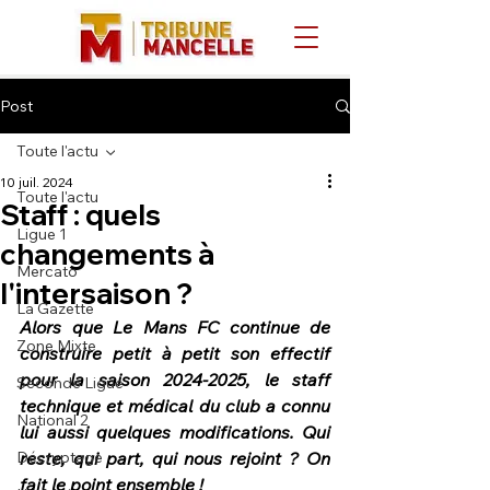
Post
Toute l'actu
10 juil. 2024
Toute l'actu
Staff : quels
Ligue 1
changements à
Mercato
l'intersaison ?
La Gazette
Alors que Le Mans FC continue de 
Zone Mixte
construire petit à petit son effectif 
pour la saison 2024-2025, le staff 
Seconde Ligue
technique et médical du club a connu 
National 2
lui aussi quelques modifications. Qui 
Décryptage
reste, qui part, qui nous rejoint ? On 
fait le point ensemble !