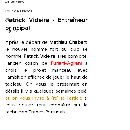
L'interview
Tour de France
Patrick Videira - Entraîneur 
Académie
principal
Ligue 2
Après le départ de 
Mathieu Chabert
, 
le nouvel homme fort du club se 
nomme 
Patrick Videira
. Très convoité, 
l'ancien coach de 
Furiani-Agliani
 a 
choisi le projet manceau avec 
l'ambition affichée de jouer le haut de 
tableau. On vous le présentait en 
détails il y a quelques semaines déjà, 
et on vous invite à (re)lire l'article
 si 
vous voulez tout connaître sur le 
technicien Franco-Portugais !