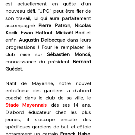
est actuellement en quête d'un 
nouveau défi. "JPG" peut être fier de 
son travail, lui qui aura parfaitement 
accompagné 
Pierre Patron
, 
Nicolas 
Kocik
, 
Ewan Hatfout
, 
Mickaël Bod
 et 
enfin 
Augustin Delbecque
 dans leurs 
progressions ! Pour le remplacer, le 
club mise sur 
Sébastien Moncé
, 
connaissance du président 
Bernard 
Guédet
.
Natif de Mayenne, notre nouvel 
entraîneur des gardiens a d'abord 
coaché dans le club de sa ville, le 
Stade Mayennais
, dès ses 14 ans. 
D'abord éducateur chez les plus 
jeunes, il s'occupe ensuite des 
spécifiques gardiens de but, et côtoie 
notamment un certain 
Franck Haise
, 