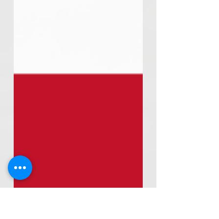
les Sang et Or cette saison, et sur
les défis qui les attendent. Les
matchs s'enchaînent, les victoires
s'accumulent et les records sont
dépassés semaine après semaine.
Peu importe la destination finale,
cette saison rentrera dans la
légende de l'histoire mancelle. Les
Sarthois bousculent tous les
pronostics, dépassent tous les
attendus. Alors qu'il n'éta