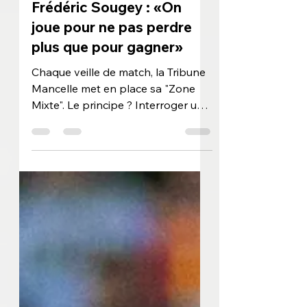
ZONE MIXTE
Frédéric Sougey : «On
joue pour ne pas perdre
plus que pour gagner»
Chaque veille de match, la Tribune
Mancelle met en place sa "Zone
Mixte". Le principe ? Interroger une
personnalité qui connait bien le
prochain adversaire du Mans FC
pour obtenir son analyse sur
l'équipe et le match à venir. Samedi
après-midi, les Sang et Or peuvent
enchaîner un neuvième match sans
défaite et continuer de rêver d'une
accession en Ligue 1 à l'issue de la
saison. Face à eux se dresse une
équipe grenobloise qui lutte pour