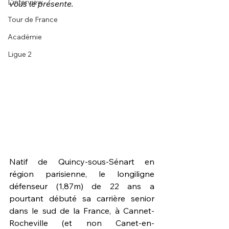
L'interview
vous le présente.
Tour de France
Académie
Ligue 2
Natif de Quincy-sous-Sénart en 
région parisienne, le longiligne 
défenseur (1,87m) de 22 ans a 
pourtant débuté sa carrière senior 
dans le sud de la France, à Cannet-
Rocheville (et non Canet-en-