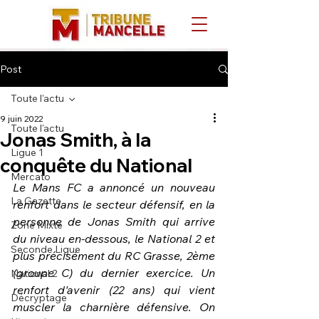
Post
Toute l'actu
9 juin 2022
Toute l'actu
Jonas Smith, à la
Ligue 1
conquête du National
Mercato
Le Mans FC a annoncé un nouveau 
La Gazette
renfort dans le secteur défensif, en la 
personne de Jonas Smith qui arrive 
Zone Mixte
du niveau en-dessous, le National 2 et 
Seconde Ligue
plus précisément du RC Grasse, 2ème 
(groupe C) du dernier exercice. Un 
National 2
renfort d'avenir (22 ans) qui vient 
Décryptage
muscler la charnière défensive. On 