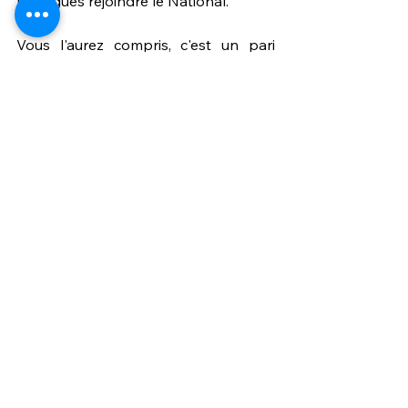
Martigues rejoindre le National.
Vous l'aurez compris, c'est un pari 
qu'ose le board manceau sur un 
joueur qui a été pisté par des clubs 
professionnels. Belle surprise ? 
Réponse dans quelques semaines.
Bienvenue Jonas !
mercato
smith
Mercato
Voir tout
Posts similaires