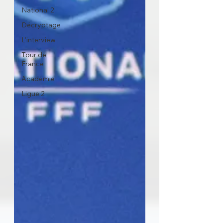
National 2
Décryptage
L'interview
Tour de
France
Académie
Ligue 2