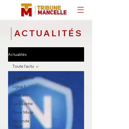
ACTUALITÉS
Actualités
Toute l'actu
Toute l'actu
Ligue 1
Mercato
La Gazette
Zone Mixte
Seconde
Ligue