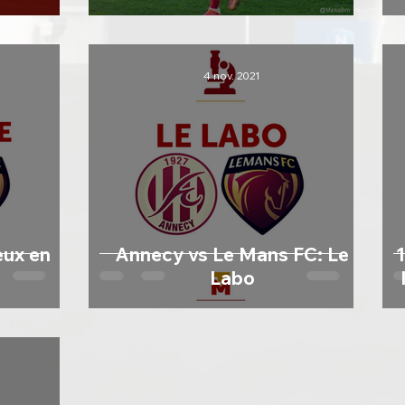
4 nov. 2021
eux en
Annecy vs Le Mans FC: Le
Labo