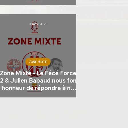
3 nov. 2021
ZONE MIXTE
Zone Mixte - Le Fécé Force
12 & Julien Babaud nous font
l’honneur de répondre à nos
questions !