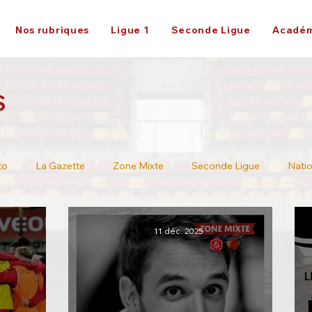
Nos rubriques
Ligue 1
Seconde Ligue
Académ
S
to
La Gazette
Zone Mixte
Seconde Ligue
Natio
Ligue 2
11 déc. 2025