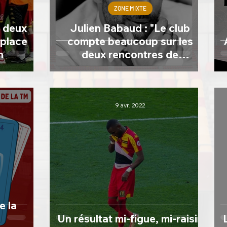
ZONE MIXTE
 deux
Julien Babaud : "Le club
 place
compte beaucoup sur les
n
deux rencontres de
décembre pour définir son
objectif"
9 avr. 2022
e la
Un résultat mi-figue, mi-raisin