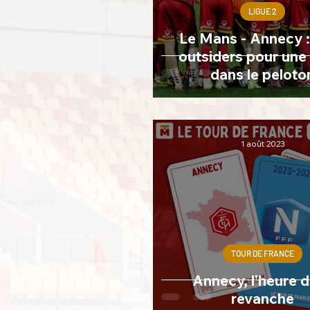
LIGUE 2
Le Mans - Annecy :
outsiders pour une
dans le peloto
1 août 2023
TOUR DE FRANCE
Annecy, l'heure d
revanche