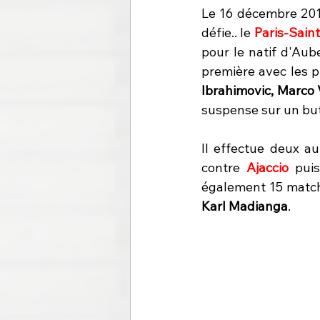
Le 16 décembre 2015
défie.. le 
Paris-Sain
pour le natif d'Aube
première avec les pr
Ibrahimovic, Marco V
suspense sur un but
Il effectue deux a
contre 
Ajaccio 
puis
Karl Madianga
.