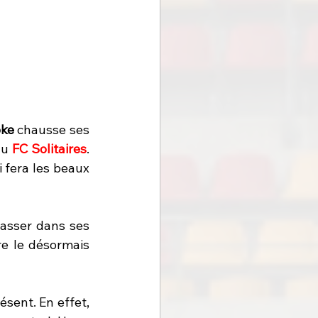
ke
 chausse ses 
du
 FC Solitaires
. 
i fera les beaux 
asser dans ses 
e le désormais 
sent. En effet, 