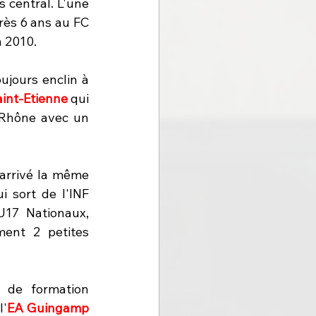
 central. L'une 
ès 6 ans au FC 
 2010.
ujours enclin à 
aint-Etienne
 qui 
 Rhône avec un 
(arrivé la même 
i sort de l'INF 
17 Nationaux, 
ent 2 petites 
de formation 
l'
EA Guingamp