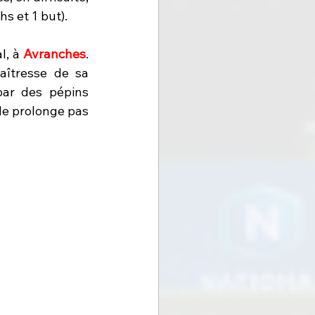
s et 1 but). 
, à 
Avranches
. 
aîtresse de sa 
ar des pépins 
le prolonge pas 