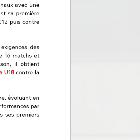
onaux avec une 
t sa première 
en octobre 2012 puis contre 
exigences des 
e 16 matchs et 
n, il obtient 
e U18
 contre la 
re, évoluant en 
rformances par 
s ses premiers 