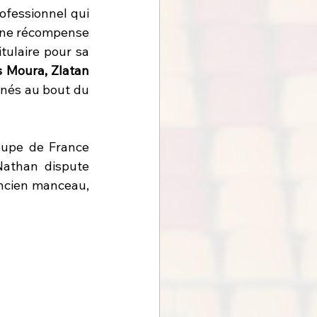
fessionnel qui 
Une récompense 
tulaire pour sa 
 Moura, Zlatan 
inés au bout du 
oupe de France 
Nathan dispute 
également 15 matchs avec l'équipe réserve notamment aux côtés d'un ancien manceau, 