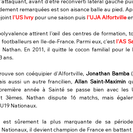
'attaquant, avant d'être reconverti latéral gauche puis
idement remarquées est son aisance balle au pied. Apr
joint
 l'US Ivry
 pour une saison puis 
l'UJA Alfortville 
en
olyvalence attirent l'œil des centres de formation, to
footballeurs en Ile-de-France. Parmi eux, c'est 
l'AS S
e Nathan. En 2011, il quitte le cocon familial pour le
3 ans.
trouve son coéquipier d'Alfortville, 
Jonathan Bamba
 
s aussi un autre francilien, 
Allan Saint-Maximin
 qu
 première année à Sainté se passe bien avec les U
ent 3èmes. Nathan dispute 16 matchs, mais égalem
 U19 Nationaux.
 est sûrement la plus marquante de sa période 
 Nationaux, il devient champion de France en battant 