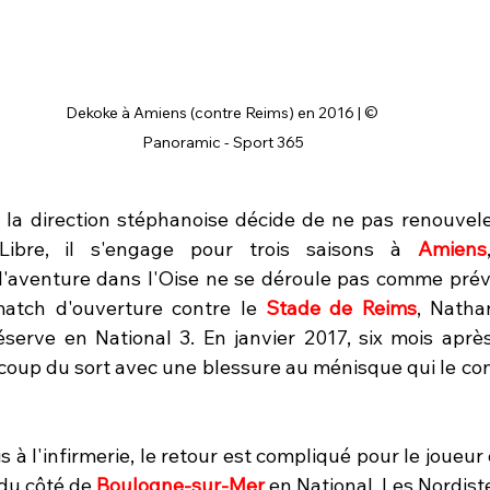
Dekoke à Amiens (contre Reims) en 2016 | © 
Panoramic - Sport 365
la direction stéphanoise décide de ne pas renouveler
Libre, il s'engage pour trois saisons à 
Amiens
'aventure dans l'Oise ne se déroule pas comme prévu
match d'ouverture contre le 
Stade de Reims
, Nathan
éserve en National 3. En janvier 2017, six mois après 
coup du sort avec une blessure au ménisque qui le cont
à l'infirmerie, le retour est compliqué pour le joueur de
 du côté de 
Boulogne-sur-Mer
 en National. Les Nordistes