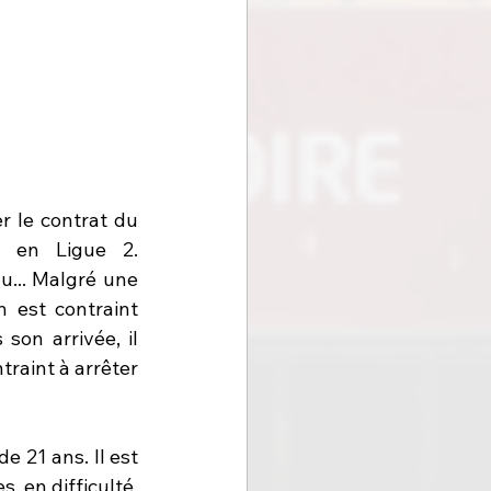
 le contrat du 
, en Ligue 2. 
... Malgré une 
 est contraint 
son arrivée, il 
raint à arrêter 
 21 ans. Il est 
, en difficulté, 