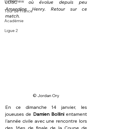
L'interview
LOSC  où évolue depuis peu 
Amandine Henry. Retour sur ce 
Tour de France
match.
Académie
Ligue 2
© Jordan Ory
En ce dimanche 14 janvier, les 
joueuses de 
Damien Bollini
 entament 
l'année civile avec une rencontre lors 
des 16es de finale de la Coupe de 