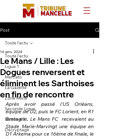
Post
Toute l'actu
16 janv. 2024
Toute l'actu
Le Mans / Lille : Les
Ligue 1
Dogues renversent et
Mercato
éliminent les Sarthoises
La Gazette
en fin de rencontre
Zone Mixte
Après avoir passé l'US Orléans, 
Seconde Ligue
équipe de D2, puis le FC Lorient, en R1 
Bretagne, Le Mans FC  recevaient au 
National 2
Stade Marie-Marvingt une équipe en 
Décryptage
D1 Arkema pour ce 16ème de finale, le 