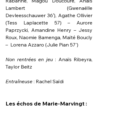
Rabanne, Magou Doucouré, Anaïs 
Lambert (Gwenaëlle 
Devleesschauwer 36′), Agathe Ollivier 
(Tess Laplacette 57) – Aurore 
Paprzycki, Amandine Henry – Jessy 
Roux, Naomie Bamenga, Maïté Boucly 
–  Lorena Azzaro (Julie Pian 57')
Non rentrées en jeu 
: Anaïs Ribeyra, 
Taylor Beitz
Entraîneuse 
: Rachel Saïdi
Les échos de Marie-Marvingt :