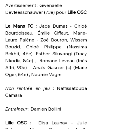
Avertissement : 
Gwenaëlle 
Devleesschauwer (73e) pour 
Lille OSC
Le Mans FC : 
Jade Dumas - Chloé 
Bourdoiseau, Émilie Giffaut, Marie-
Laure Palène - Zoé Bouron, Wissem 
Bouzid, Chloé Philippe (Nassima 
Bekhti, 46e), Esther Siluvangi (Tracy 
Nkodia, 84e) ,  Romane Leveau (Inès 
Affri, 90e) - Anaïs Gasnier (c) (Marie 
Oger, 84e) , Naomie Vagre
Non rentrée en jeu
 : Naffissatouba 
Camara
Entraîneur 
: Damien Bollini
Lille OSC : 
 Elisa Launay – Julie 