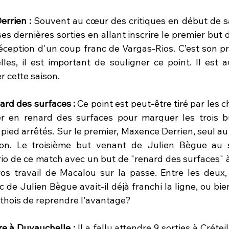
rrien : 
Souvent au cœur des critiques en début de s
es dernières sorties en allant inscrire le premier but 
éception d'un coup franc de Vargas-Rios. C’est son pr
les, il est important de souligner ce point. Il est au
 cette saison.
ard des surfaces :
 Ce point est peut-être tiré par les c
er en renard des surfaces pour marquer les trois b
pied arrêtés. Sur le premier, Maxence Derrien, seul au
non. Le troisième but venant de Julien Bègue au 
io de ce match avec un but de "renard des surfaces" à 
s travail de Macalou sur la passe. Entre les deux, 
c de Julien Bègue avait-il déjà franchi la ligne, ou bie
rthois de reprendre l'avantage? 
re à Duvauchelle :
 Il a fallu attendre 9 sorties à Créteil