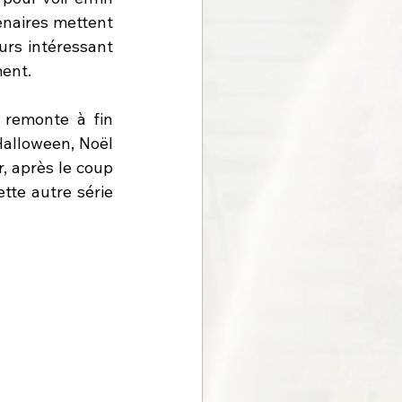
enaires mettent 
urs intéressant 
ment.
remonte à fin 
Halloween, Noël 
, après le coup 
tte autre série 