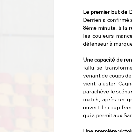
Le premier but de De
Derrien a confirmé s
8ème minute, à la r
les couleurs mancel
défenseur à marquer
Une capacité de ren
fallu se transform
venant de coups de 
vient ajuster Cag
parachève le scénar
match, après un gro
ouvert: le coup fran
qui a permit aux Sa
Une première victoi