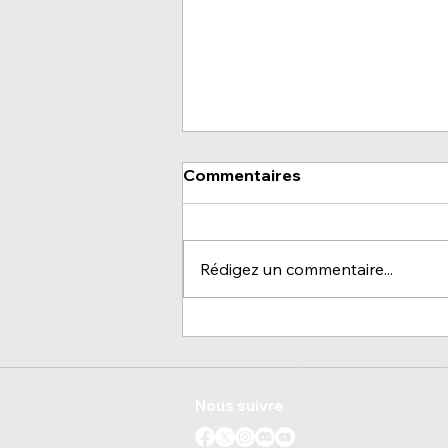
Commentaires
Rédigez un commentaire...
Strasbourg, se relever
après la déception
Nous suivre