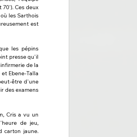
 70'). Ces deux 
où les Sarthois 
reusement est 
ue les pépins 
nt presse qu'il 
nfirmerie de la 
 et Ebene-Talla 
peut-être d'une 
oir des examens 
, Cris a vu un 
'heure de jeu, 
 carton jaune. 