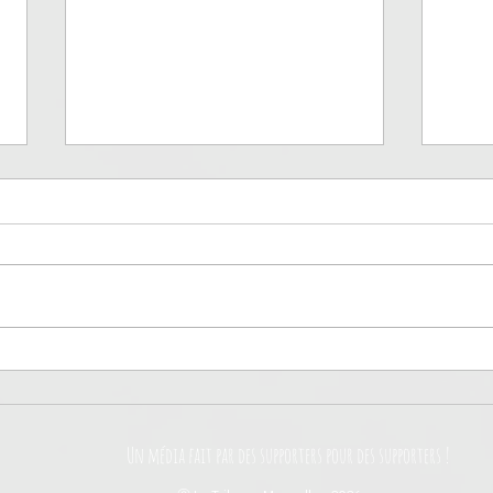
Troyes, un promu rempli de
Auxe
promesses
ren
Un média fait par des supporters pour des supporters !