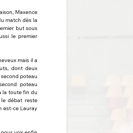
aison, Maxence 
du match dès la 
emier but sous 
ssi le premier 
heveux mais il a 
uts, dont deux 
 second poteau 
second poteau 
la toute fin du 
le débat reste 
n est-ce Lauray 
 pour voir enfin 