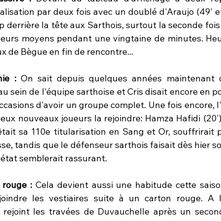
alisation par deux fois avec un doublé d'Araujo (49' et
p derrière la tête aux Sarthois, surtout la seconde fois 
leurs moyens pendant une vingtaine de minutes. Heu
ux de Bègue en fin de rencontre...
ie :
 On sait depuis quelques années maintenant q
 sein de l'équipe sarthoise et Cris disait encore en poi
ccasions d'avoir un groupe complet. Une fois encore, l'i
deux nouveaux joueurs la rejoindre: Hamza Hafidi (20')
fêtait sa 110e titularisation en Sang et Or, souffrirait 
sse, tandis que le défenseur sarthois faisait dès hier s
n état semblerait rassurant.
rouge : 
Cela devient aussi une habitude cette saison
oindre les vestiaires suite à un carton rouge. A l
 rejoint les travées de Duvauchelle après un second