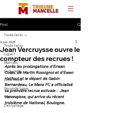
Post
Toute l'actu
9 juin 2025
Toute l'actu
Jean Vercruysse ouvre le
Ligue 1
compteur des recrues !
Mercato
Après les prolongations d'Erwan 
La Gazette
Colas, de Martin Rossignol et d'Ewan 
Hatfout et le départ de Gabin 
Zone Mixte
Bernardeau, Le Mans FC a officialisé 
Seconde Ligue
sa première recrue estivale :  Jean 
Vercruysse, qui arrive du récent 
National 2
troisième de National, Boulogne.
Décryptage