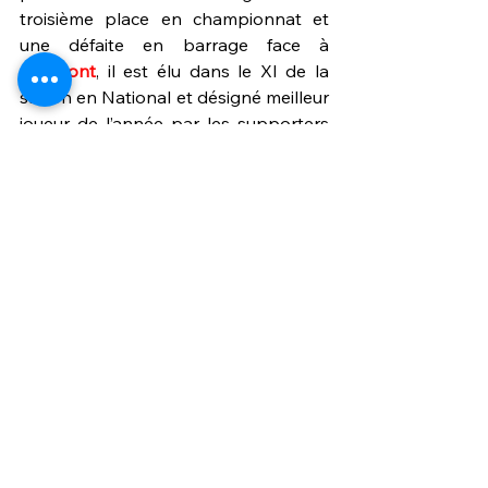
troisième place en championnat et 
une défaite en barrage face à 
Clermont
, il est élu dans le XI de la 
saison en National et désigné meilleur 
joueur de l’année par les supporters 
de l'USBCO.
Au lendemain du départ de 
Gabin 
Bernardeau 
pour l’
OGC Nice
, Le Mans 
officialise l’arrivée de 
Jean Vercruysse
. 
Bienvenue, Jean !