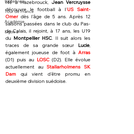
L'interview
Né à Hazebrouck, 
Jean Vercruysse
découvre le football à l'
US Saint-
Tour de France
Omer 
dès l'âge de 5 ans. Après 12 
Académie
saisons passées dans le club du Pas-
de-Calais, il rejoint, à 17 ans, les U19 
Ligue 2
du 
Montpellier HSC
. Il suit alors les 
traces de sa grande sœur 
Lucie
, 
également joueuse de foot à 
Arras 
(D1) puis au 
LOSC 
(D2). Elle évolue 
actuellement au 
Stallarholmens SK 
Dam 
qui vient d'être promu en 
deuxième division suédoise.