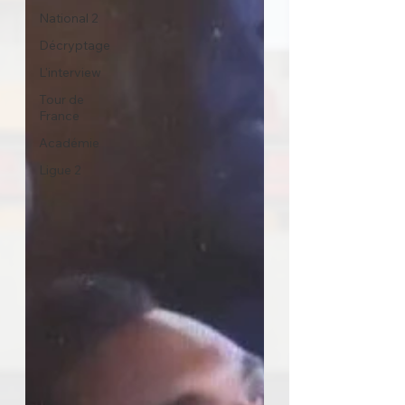
National 2
Décryptage
L'interview
Tour de
France
Académie
Ligue 2