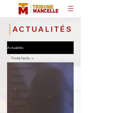
ACTUALITÉS
Actualités
Toute l'actu
Toute l'actu
Ligue 1
Mercato
La Gazette
Zone Mixte
Seconde
Ligue