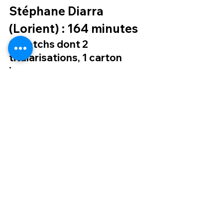
Stéphane Diarra
(Lorient) : 164 minutes
9 matchs dont 2 
titularisations, 1 carton 
jaune
La grande déception sans nul doute, 
voire même la grande 
incompréhension pour tous les 
suiveurs manceaux qui se sont 
régalés à voir jouer Stéphane Diarra 
les deux saisons précédentes. Au 
contraire de Maziz pourtant, tout 
semblait bien commencer pour 
l’Ivoirien. Après des matchs de 
préparation concluants, il est titularisé 
2 fois sur l’aile gauche lors des trois 