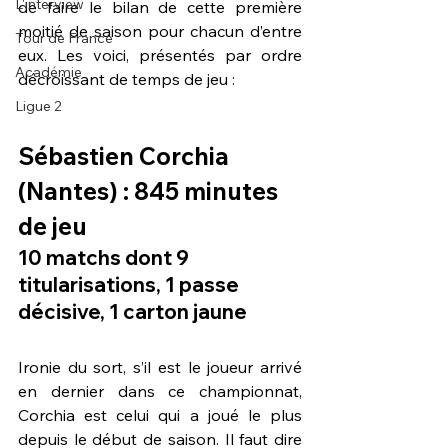
L'interview
de faire le bilan de cette première 
moitié de saison pour chacun d’entre 
Tour de France
eux. Les voici, présentés par ordre 
Académie
décroissant de temps de jeu :
Ligue 2
Sébastien Corchia
(Nantes) : 845 minutes 
de jeu
10 matchs dont 9 
titularisations, 1 passe 
décisive, 1 carton jaune
Ironie du sort, s’il est le joueur arrivé 
en dernier dans ce championnat, 
Corchia est celui qui a joué le plus 
depuis le début de saison. Il faut dire 