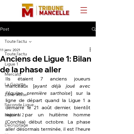
Post
Toute l'actu
11 janv. 2021
Toute l'actu
Anciens de Ligue 1: Bilan
Ligue 1
de la phase aller
Mercato
Ils étaient 7 anciens joueurs 
La Gazette
manceaux [
ayant déjà joué avec 
l’équipe première sarthoise
] sur la 
Zone Mixte
ligne de départ quand la Ligue 1 a 
Seconde Ligue
démarré le 21 août dernier, bientôt 
rejoint par un huitième homme 
National 2
(Corchia) début octobre. La phase 
Décryptage
aller désormais terminée, il est l’heure 