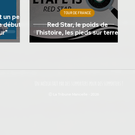
TOUR DE FRANCE
t un peu
le début
Red Star, le poids de
ur"
l'histoire, les pieds sur terre
Un média fait par des supporters pour des supporters !
Ⓒ La Tribune Mancelle - 2026