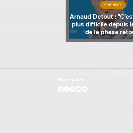
ZONE MIXTE
Arnaud Detout : "C'es
plus difficile depuis 
de la phase reto
Nous suivre