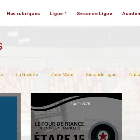
Nos rubriques
Ligue 1
Seconde Ligue
Académ
S
to
La Gazette
Zone Mixte
Seconde Ligue
Natio
Ligue 2
2 août 2025