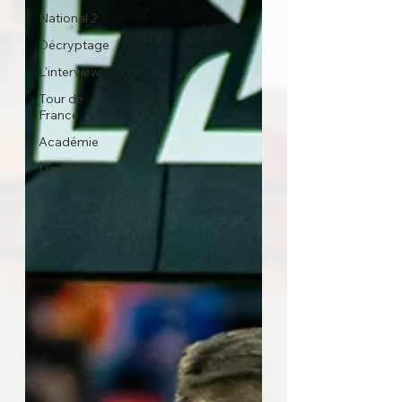
National 2
Décryptage
L'interview
Tour de
France
Académie
Ligue 2