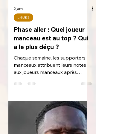
2 janv.
LIGUE 2
Phase aller : Quel joueur
manceau est au top ? Qui
a le plus déçu ?
Chaque semaine, les supporters
manceaux attribuent leurs notes
aux joueurs manceaux après
chaque rencontre de Ligue 2. Il est
temps de dresser un premier bilan
et de voir les confirmations,
révélations et déceptions de cette
phase aller. © MickaBrn_Pix
Gardiens : Kocik, valeur sûre du