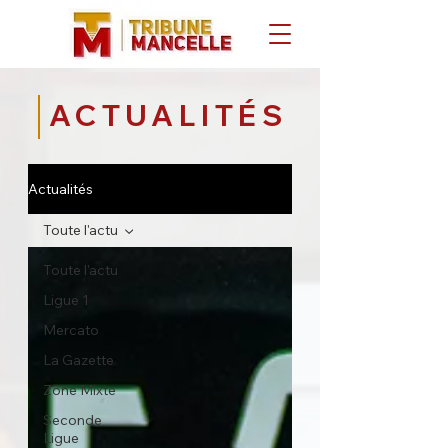
ACTUALITÉS
Actualités
Toute l'actu
Toute l'actu
Ligue 1
Mercato
La Gazette
Zone Mixte
Seconde
Ligue