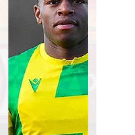
début de saison Nicolas Kocik
solide dans ses buts | © Avec six
clean-sheets, Nicolas Kocik
s'impose comme l'un des hommes
forts de cette première partie de
championnat. Seule ombre au
tableau :