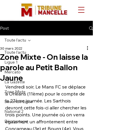
Post
Toute l'actu
30 mars 2022
Toute l'actu
Zone Mixte - On laisse la
Ligue 1
parole au Petit Ballon
Mercato
Jaune
La Gazette
Vendredi soir, Le Mans FC se déplace 
Zone Mixte
à Orléans (11ème) pour le compte de 
la 27ème journée. Les Sarthois 
Seconde Ligue
devront cette fois-ci aller chercher les 
National 2
trois points. Une journée où on verra 
Décryptage
également un affrontement entre 
Concarneau (3e) et Bourg (4e). Vous 