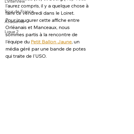
L'interview
l'aurez compris, il y a quelque chose à 
Tour de France
faire ce vendredi dans le Loiret. 
Pour inaugurer cette affiche entre 
Académie
Orléanais et Manceaux, nous 
Ligue 2
sommes partis à la rencontre de 
l'équipe du 
Petit Ballon Jaune
, un 
média géré par une bande de potes 
qui traite de l'USO.