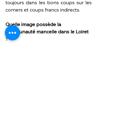
toujours dans les bons coups sur les 
corners et coups francs indirects.  
Quelle image possède la 
communauté mancelle dans le Loiret 
? 
Si tu parles du Mans à un orléanais il 
va te parler rillettes, si ça parle 
football on va forcément mentionner 
la MMArena. Après, quiconque est 
allé au Stade de la Source entre 
novembre et mars te dira qu'un stade 
fermé c'est pas si mal, ça évite de 
mettre des doubles chaussettes. Et 
puis ceux qui y sont déjà allés te 
parleront de la route vraiment pas 
jobard, surtout sur le retour à 
l'occasion du dernier match de Coupe 