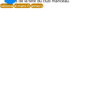
dessus de la tête du club manceau. 
national
le mans fc
annecy
Voir tout
Posts similaires