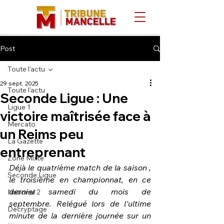
Post
Toute l'actu
29 sept. 2025
Toute l'actu
Seconde Ligue : Une
Ligue 1
victoire maîtrisée face à
Mercato
un Reims peu
La Gazette
entreprenant
Zone Mixte
Déjà le quatrième match de la saison , 
Seconde Ligue
le troisième en championnat, en ce 
dernier samedi du mois de 
National 2
septembre. Relégué lors de l'ultime 
Décryptage
minute de la dernière journée sur un 