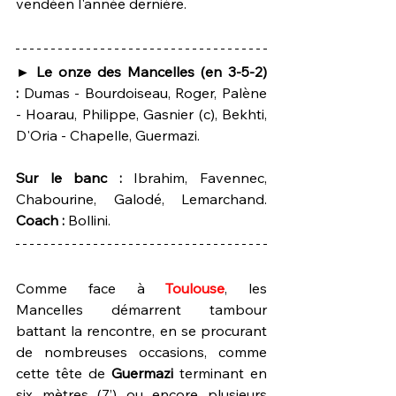
vendéen l'année dernière.
► Le onze des Mancelles (en 3-5-2) 
:
 Dumas - Bourdoiseau, Roger, Palène 
- Hoarau, Philippe, Gasnier (c), Bekhti, 
D'Oria - Chapelle, Guermazi.
Sur le banc :
 Ibrahim, Favennec, 
Chabourine, Galodé, Lemarchand. 
Coach :
 Bollini.
Comme face à 
Toulouse
, les 
Mancelles démarrent tambour 
battant la rencontre, en se procurant 
de nombreuses occasions, comme 
cette tête de 
Guermazi 
terminant en 
six mètres (7’) ou encore plusieurs 