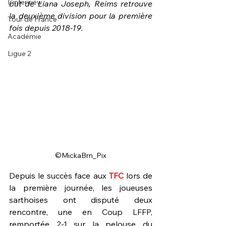
L'interview
but de Liana Joseph, Reims retrouve 
la deuxième division pour la première 
Tour de France
fois depuis 2018-19.
Académie
Ligue 2
©MickaBrn_Pix
Depuis le succès face aux 
TFC 
lors de 
la première journée, les joueuses 
sarthoises ont disputé deux 
rencontre, une en Coup LFFP, 
remportée 2-1 sur la pelouse du 