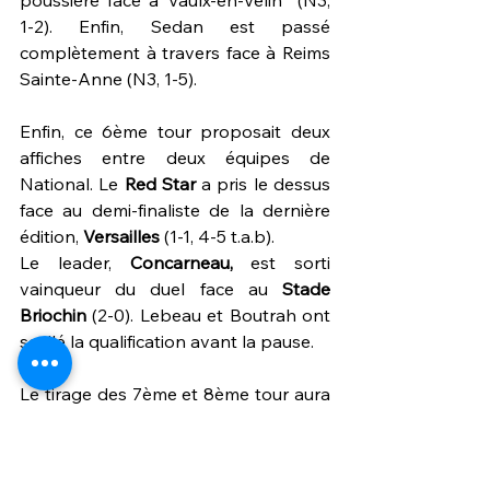
poussière face à Vaulx-en-Velin  (N3, 
1-2). Enfin, Sedan est passé 
complètement à travers face à Reims 
Sainte-Anne (N3, 1-5). 
Enfin, ce 6ème tour proposait deux 
affiches entre deux équipes de 
National. Le 
Red Star
 a pris le dessus 
face au demi-finaliste de la dernière 
édition, 
Versailles 
(1-1, 4-5 t.a.b). 
Le leader, 
Concarneau, 
est sorti 
vainqueur du duel face au 
Stade 
Briochin
 (2-0). Lebeau et Boutrah ont 
scellé la qualification avant la pause.
Le tirage des 7ème et 8ème tour aura 
lieu mercredi soir, marquant ainsi 
l'arrivée des équipes de Ligue 2. 
Pourquoi pas un derby face à Laval 