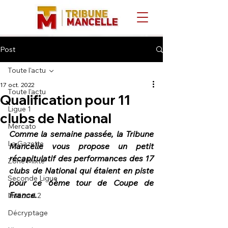
Post
Toute l'actu
17 oct. 2022
Toute l'actu
Qualification pour 11
Ligue 1
clubs de National
Mercato
Comme la semaine passée, la Tribune 
La Gazette
Mancelle vous propose un petit 
récapitulatif des performances des 17 
Zone Mixte
clubs de National qui étaient en piste 
Seconde Ligue
pour ce 6ème tour de Coupe de 
France. 
National 2
Décryptage