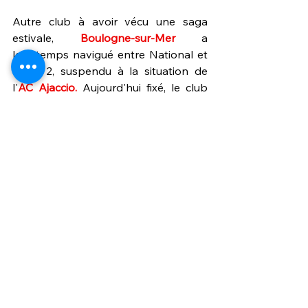
Autre club à avoir vécu une saga 
estivale, 
Boulogne-sur-Mer
 a 
longtemps navigué entre National et 
Ligue 2, suspendu à la situation de 
l'
AC Ajaccio.
 Aujourd'hui fixé, le club 
nordiste a dû gérer une préparation 
délicate, entre incertitudes sportives 
et mercato freiné. Difficile de 
convaincre des recrues quand on se 
sait pas dans quelle division on 
jouera. Ce flou pourrait leur coûter 
cher. Boulogne fait office de premier 
candidat à la place de lanterne rouge, 
même si l'histoire nous rappelle que 
le Paris FC, repêché à quelques 
semaines du début de la saison 2017-
2018 avait surpris en jouant le podium 
pendant plusieurs mois.