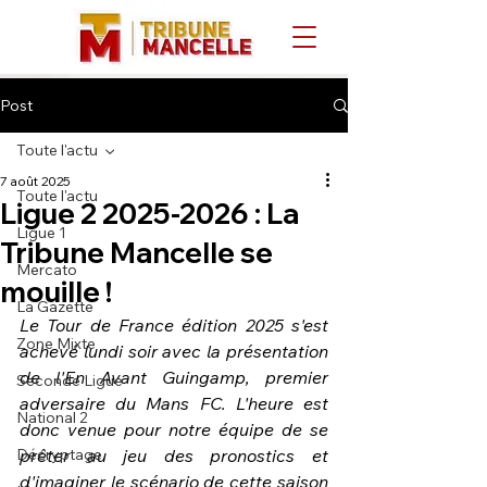
Post
Toute l'actu
7 août 2025
Toute l'actu
Ligue 2 2025-2026 : La
Ligue 1
Tribune Mancelle se
Mercato
mouille !
La Gazette
Le Tour de France édition 2025 s'est 
Zone Mixte
achevé lundi soir avec la présentation 
de l'En Avant Guingamp, premier 
Seconde Ligue
adversaire du Mans FC. L'heure est 
National 2
donc venue pour notre équipe de se 
Décryptage
prêter au jeu des pronostics et 
d'imaginer le scénario de cette saison 