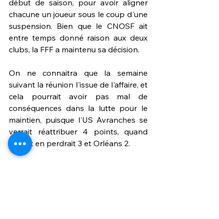
début de saison, pour avoir aligner  
chacune un joueur sous le coup d'une 
suspension. Bien que le CNOSF ait 
entre temps donné raison aux deux 
clubs, la FFF a maintenu sa décision.
On ne connaitra que la semaine 
suivant la réunion l'issue de l'affaire, et 
cela pourrait avoir pas mal de 
conséquences dans la lutte pour le 
maintien, puisque l'US Avranches se 
verrait réattribuer 4 points, quand 
Cholet en perdrait 3 et Orléans 2. 
Une décision qui pourrait faire boule 
de neige dans les semaines suivantes 
encore puisque Nancy, battu sur tapis 
vert contre Concarneau pour les 
mêmes raisons, pourrait également  