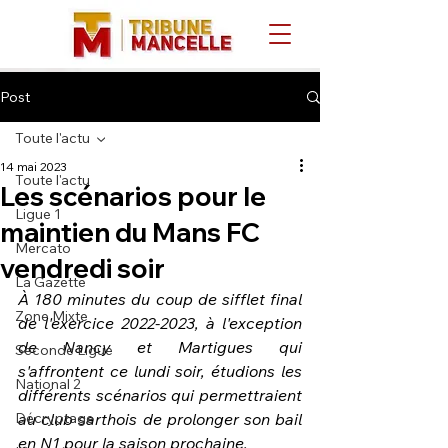
Post
Toute l'actu
14 mai 2023
Toute l'actu
Les scénarios pour le
Ligue 1
maintien du Mans FC
Mercato
vendredi soir
La Gazette
À 180 minutes du coup de sifflet final 
Zone Mixte
de l'exercice 2022-2023, à l'exception 
de Nancy et Martigues qui 
Seconde Ligue
s'affrontent ce lundi soir, étudions les 
National 2
différents scénarios qui permettraient 
Décryptage
au club sarthois de prolonger son bail 
en N1 pour la saison prochaine.