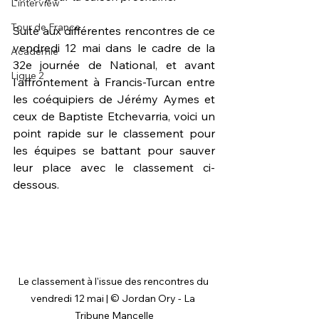
L'interview
Tour de France
Suite aux différentes rencontres de ce 
vendredi 12 mai dans le cadre de la 
Académie
32e journée de National, et avant 
Ligue 2
l'affrontement à Francis-Turcan entre 
les coéquipiers de Jérémy Aymes et 
ceux de Baptiste Etchevarria, voici un 
point rapide sur le classement pour 
les équipes se battant pour sauver 
leur place avec le classement ci-
dessous.
Le classement à l'issue des rencontres du 
vendredi 12 mai | © Jordan Ory - La 
Tribune Mancelle