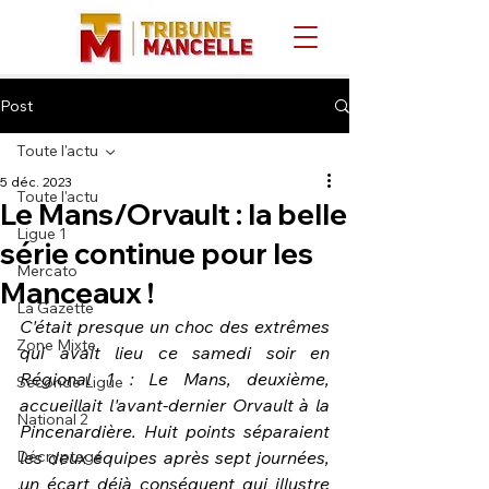
Post
Toute l'actu
5 déc. 2023
Toute l'actu
Le Mans/Orvault : la belle
Ligue 1
série continue pour les
Mercato
Manceaux !
La Gazette
C'était presque un choc des extrêmes 
Zone Mixte
qui avait lieu ce samedi soir en 
Régional 1 : Le Mans, deuxième, 
Seconde Ligue
accueillait l'avant-dernier Orvault à la 
National 2
Pincenardière. Huit points séparaient 
Décryptage
les deux équipes après sept journées, 
un écart déjà conséquent qui illustre 