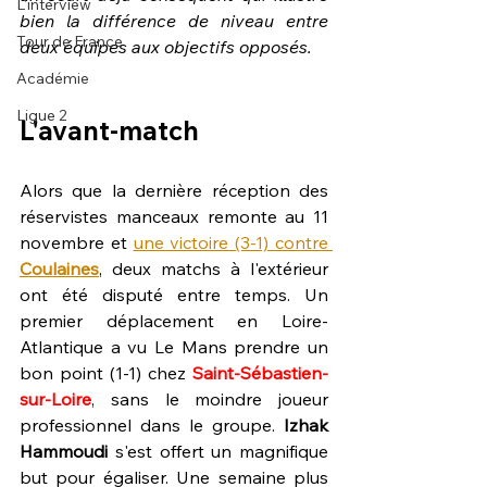
L'interview
bien la différence de niveau entre 
Tour de France
deux équipes aux objectifs opposés.
Académie
Ligue 2
L'avant-match
Alors que la dernière réception des 
réservistes manceaux remonte au 11 
novembre et 
une victoire (3-1) contre 
Coulaines
, deux matchs à l'extérieur 
ont été disputé entre temps. Un 
premier déplacement en Loire-
Atlantique a vu Le Mans prendre un 
bon point (1-1) chez 
Saint-Sébastien-
sur-Loire
, sans le moindre joueur 
professionnel dans le groupe. 
Izhak 
Hammoudi
 s'est offert un magnifique 
but pour égaliser. Une semaine plus 