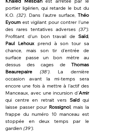
Khaled Mesbah
 est arrêtée par le 
portier ligérien, qui retarde le but du 
K.O. 
(32')
. Dans l'autre surface, 
Théo 
Eyoum
 est vigilant pour contrer l'une 
des rares tentatives adverses 
(37')
. 
Profitant d'un bon travail de 
Saïd
, 
Paul Lehoux
 prend à son tour sa 
chance, mais son tir d'entrée de 
surface passe un bon mètre au 
dessus des cages de 
Thomas 
Beaurepaire
(38')
. La dernière 
occasion avant la mi-temps sera 
encore une fois à mettre à l'actif des 
Manceaux, avec une incursion d'
Amir
qui centre en retrait vers 
Saïd 
qui 
laisse passer pour 
Rossignol
, mais la 
frappe du numéro 10 manceau est 
stoppée en deux temps par le 
gardien 
(39')
.