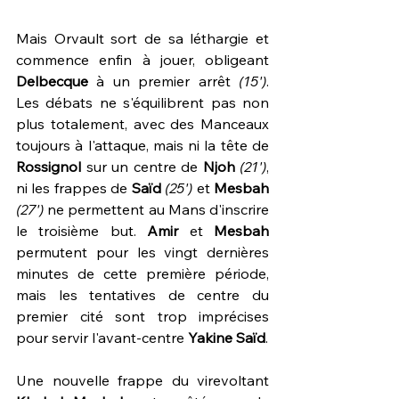
Mais Orvault sort de sa léthargie et 
commence enfin à jouer, obligeant 
Delbecque 
à un premier arrêt 
(15')
. 
Les débats ne s'équilibrent pas non 
plus totalement, avec des Manceaux 
toujours à l'attaque, mais ni la tête de 
Rossignol 
sur un centre de 
Njoh 
(21')
, 
ni les frappes de 
Saïd 
(25')
 et 
Mesbah 
(27')
 ne permettent au Mans d'inscrire 
le troisième but. 
Amir
 et 
Mesbah
permutent pour les vingt dernières 
minutes de cette première période, 
mais les tentatives de centre du 
premier cité sont trop imprécises 
pour servir l'avant-centre 
Yakine Saïd
.
Une nouvelle frappe du virevoltant 