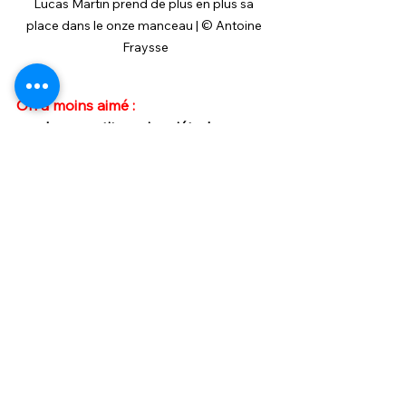
Lucas Martin prend de plus en plus sa 
place dans le onze manceau | © Antoine 
Fraysse
On a moins aimé :
La petite inquiétude pour 
Anthony Ribelin :
 contraint de 
céder sa place à un quart d'heure 
de la fin, le latéral droit manceau 
est directement rentré aux 
vestiaires. On espère qu'il 
s'agissait simplement d'une 
précaution plutôt que d'une vraie 
alerte…
Le froid hivernal :
 avec un 
thermomètre proche du négatif, il 
fallait être courageux (ou 
vraiment passionné) pour venir 