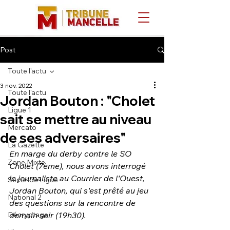
Post
Toute l'actu
3 nov. 2022
Toute l'actu
Jordan Bouton : "Cholet
Ligue 1
sait se mettre au niveau
Mercato
de ses adversaires"
La Gazette
En marge du derby contre le SO 
Zone Mixte
Cholet (7ème), nous avons interrogé 
le journaliste au Courrier de l'Ouest, 
Seconde Ligue
Jordan Bouton, qui s'est prêté au jeu 
National 2
des questions sur la rencontre de 
Décryptage
demain soir (19h30).