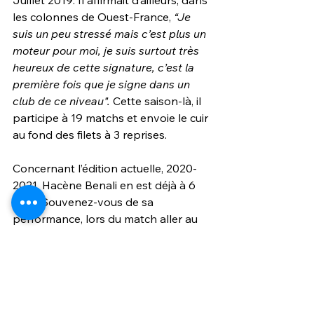
les colonnes de Ouest-France,
 “Je 
suis un peu stressé mais c’est plus un 
moteur pour moi, je suis surtout très 
heureux de cette signature, c’est la 
première fois que je signe dans un 
club de ce niveau".
 Cette saison-là, il 
participe à 19 matchs et envoie le cuir 
au fond des filets à 3 reprises.
Concernant l’édition actuelle, 2020-
2021, Hacène Benali en est déjà à 6 
buts. Souvenez-vous de sa 
performance, lors du match aller au 
Stade Guy Piriou, qui résonne en lui 
comme son match référence de sa 
jeune carrière ! Parviendra-t-il à nous 
faire autant de mal lors de cette 
rencontre ? Nous n’allons pas 