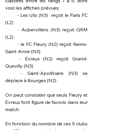
classées entre les rangs 1 à 5, dont 
voici les affiches prévues:
	- Les Ulis (N3)  reçoit le Paris FC 
(L2)
	- Aubervilliers (N3) reçoit QRM 
(L2)
	- le FC Fleury (N2) reçoit Reims-
Saint-Anne (N3)
	- Evreux (N2) reçoit Grand-
Quevilly (N3)
	- Saint-Apollinaire (N3) se 
déplace à Bourges (N2)
On peut constater que seuls Fleury et 
Evreux font figure de favoris dans leur 
match.
En fonction du nombre de ces 5 clubs 