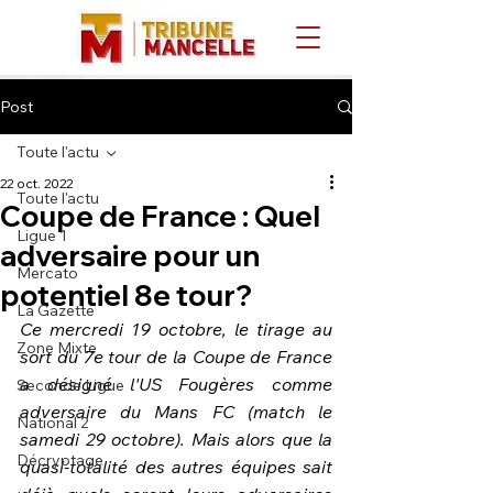
Post
Toute l'actu
22 oct. 2022
Toute l'actu
Coupe de France : Quel
Ligue 1
adversaire pour un
Mercato
potentiel 8e tour?
La Gazette
Ce mercredi 19 octobre, le tirage au 
Zone Mixte
sort du 7e tour de la Coupe de France 
a désigné l'US Fougères comme 
Seconde Ligue
adversaire du Mans FC (match le 
National 2
samedi 29 octobre). Mais alors que la 
Décryptage
quasi-totalité des autres équipes sait 