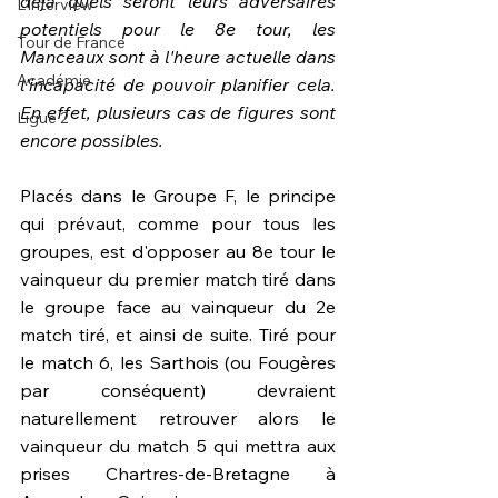
déjà quels seront leurs adversaires 
L'interview
potentiels pour le 8e tour, les 
Tour de France
Manceaux sont à l'heure actuelle dans 
Académie
l'incapacité de pouvoir planifier cela. 
En effet, plusieurs cas de figures sont 
Ligue 2
encore possibles.
Placés dans le Groupe F, le principe 
qui prévaut, comme pour tous les 
groupes, est d'opposer au 8e tour le 
vainqueur du premier match tiré dans 
le groupe face au vainqueur du 2e 
match tiré, et ainsi de suite. Tiré pour 
le match 6, les Sarthois (ou Fougères 
par conséquent) devraient 
naturellement retrouver alors le 
vainqueur du match 5 qui mettra aux 
prises Chartres-de-Bretagne à 