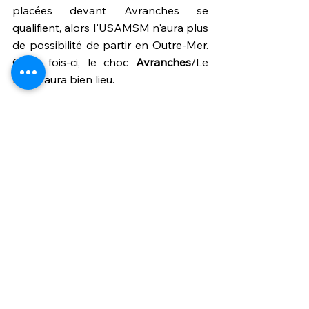
placées devant Avranches se 
qualifient, alors l'USAMSM n'aura plus 
de possibilité de partir en Outre-Mer. 
Cette fois-ci, le choc 
Avranches
/Le 
Mans aura bien lieu.
Au final ce sont bien, à l'heure 
actuelle, encore 8 possibilités 
différentes qui attendent le club 
vainqueur entre Manceaux et 
Fougerais. La plus forte probabilité si 
l'on tient compte des écarts de 
division, reste toutefois un voyage au 
stade Ren-Fenouillère, qui réussit 
traditionnellement bien aux Sarthois 
puisqu'ils ont toujours gagné. Mais la 
magie de la Coupe pourrait tout aussi 
bien nous faire affronter un club 