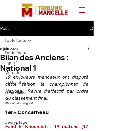
Post
Toute l'actu
8 juin 2023
Toute l'actu
Bilan des Anciens :
Ligue 1
National 1
Mercato
19 ex-joueurs manceaux ont disputé 
La Gazette
cette saison le championnat de 
National. Revue d'effectif par ordre 
Zone Mixte
du classement final.
Seconde Ligue
1er - Concarneau
National 2
Décryptage
Fahd El Khoumisti : 19 matchs (17 