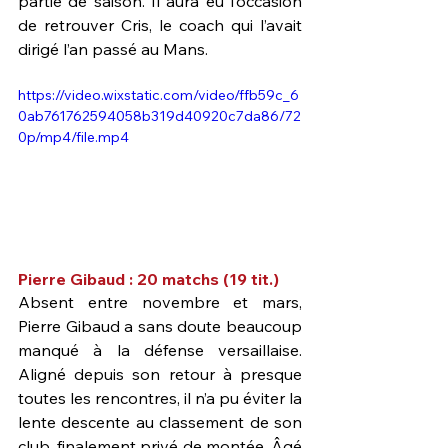
partie de saison. Il aura eu l’occasion 
de retrouver Cris, le coach qui l’avait 
dirigé l’an passé au Mans.
https://video.wixstatic.com/video/ffb59c_6
0ab761762594058b319d40920c7da86/72
0p/mp4/file.mp4
Pierre Gibaud : 20 matchs (19 tit.)
Absent entre novembre et mars, 
Pierre Gibaud a sans doute beaucoup 
manqué à la défense versaillaise. 
Aligné depuis son retour à presque 
toutes les rencontres, il n’a pu éviter la 
lente descente au classement de son 
club, finalement privé de montée. Âgé 