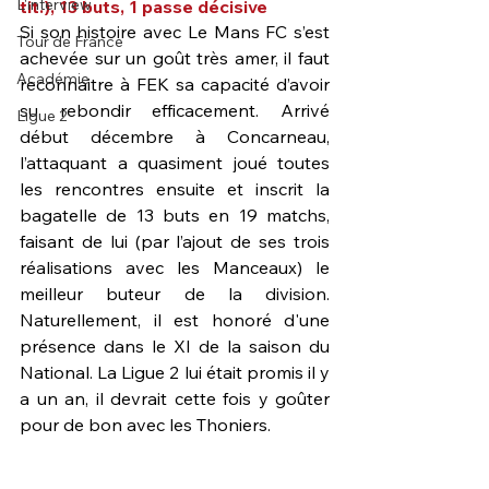
L'interview
tit.), 13 buts, 1 passe décisive
Si son histoire avec Le Mans FC s’est 
Tour de France
achevée sur un goût très amer, il faut 
Académie
reconnaitre à FEK sa capacité d’avoir 
su rebondir efficacement. Arrivé 
Ligue 2
début décembre à Concarneau, 
l’attaquant a quasiment joué toutes 
les rencontres ensuite et inscrit la 
bagatelle de 13 buts en 19 matchs, 
faisant de lui (par l’ajout de ses trois 
réalisations avec les Manceaux) le 
meilleur buteur de la division. 
Naturellement, il est honoré d'une 
présence dans le XI de la saison du 
National. La Ligue 2 lui était promis il y 
a un an, il devrait cette fois y goûter 
pour de bon avec les Thoniers.