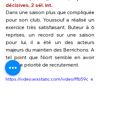
décisives, 2 sél. int.
Dans une saison plus que compliquée 
pour son club, Youssouf a réalisé un 
exercice très satisfaisant. Buteur à 6 
reprises, un record sur une saison 
pour lui, il a été un des acteurs 
majeurs du maintien des Berrichons. A 
tel point que Niort semble en avoir 
fait une priorité de recrutement.
https://video.wixstatic.com/video/ffb59c_e
0910f7e052f4d229b91300dfb9b1e66/720
p/mp4/file.mp4
13e - Nancy