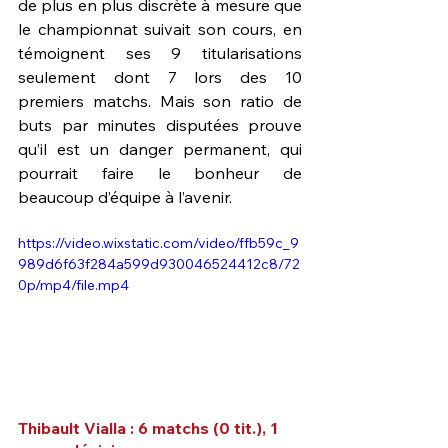
de plus en plus discrète à mesure que 
le championnat suivait son cours, en 
témoignent ses 9 titularisations 
seulement dont 7 lors des 10 
premiers matchs. Mais son ratio de 
buts par minutes disputées prouve 
qu’il est un danger permanent, qui 
pourrait faire le bonheur de 
beaucoup d’équipe à l’avenir.
https://video.wixstatic.com/video/ffb59c_9
989d6f63f284a599d930046524412c8/72
0p/mp4/file.mp4
Thibault Vialla : 6 matchs (0 tit.), 1 