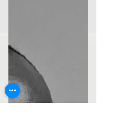
pour obtenir son analyse sur
l'équipe et le match à venir. Chaque
supporter manceau a coché cette
date et nous y sommes : le derby
du Maine entre Laval et Le Mans.
Auteur de deux belles saisons, les
Lavallois sont plus en difficulté que
les Manceaux qui surfent sur une
belle série d'invincibilité. Si les
Sarthoi