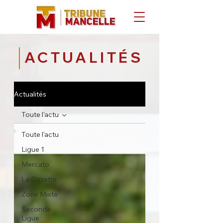
ACTUALITÉS
Actualités
Toute l'actu
Toute l'actu
Ligue 1
Mercato
La Gazette
Zone Mixte
Seconde
Ligue