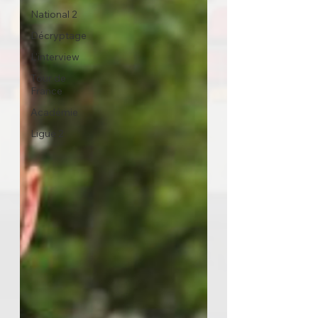
National 2
Décryptage
L'interview
Tour de
France
Académie
Ligue 2