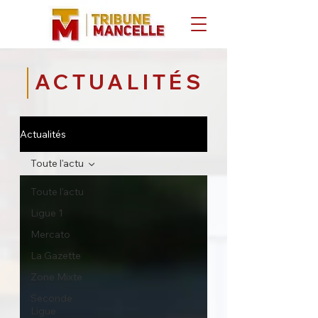
ACTUALITÉS
Actualités
Toute l'actu
Toute l'actu
Ligue 1
Mercato
La Gazette
Zone Mixte
Seconde
Ligue