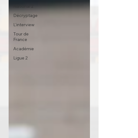
National 2
Décryptage
L'interview
Tour de
France
Académie
Ligue 2