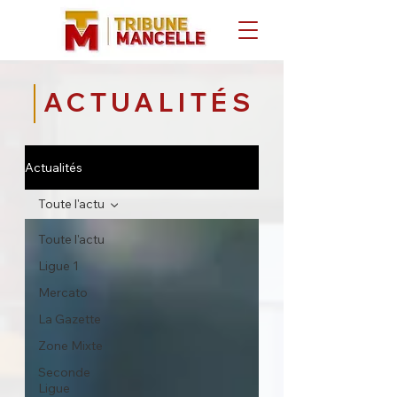
ACTUALITÉS
Actualités
Toute l'actu
Toute l'actu
Ligue 1
Mercato
La Gazette
Zone Mixte
Seconde
Ligue