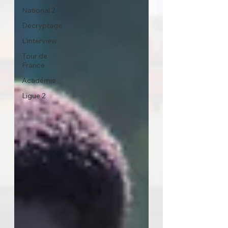
National 2
Décryptage
L'interview
Tour de
France
Académie
Ligue 2