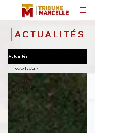
ACTUALITÉS
Actualités
Toute l'actu
Toute l'actu
Ligue 1
Mercato
La Gazette
Zone Mixte
Seconde
Ligue