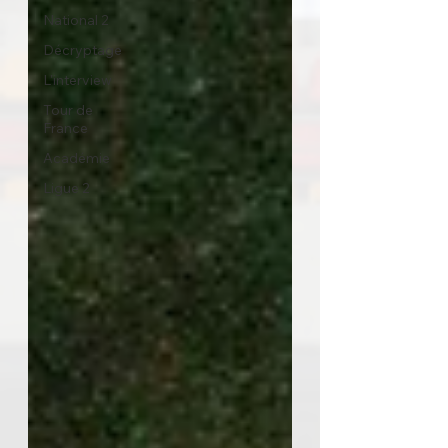
National 2
Décryptage
L'interview
Tour de
France
Académie
Ligue 2