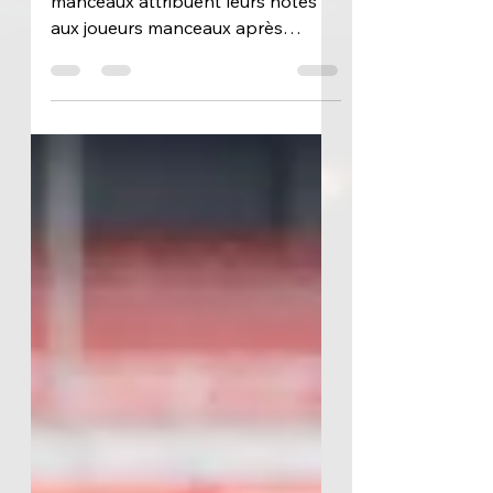
Chaque semaine, les supporters
manceaux attribuent leurs notes
aux joueurs manceaux après
chaque rencontre de Ligue 2. Il est
temps de dresser un premier bilan
et de voir les confirmations,
révélations et déceptions de cette
phase aller. © MickaBrn_Pix
Gardiens : Kocik, valeur sûre du
début de saison Nicolas Kocik
solide dans ses buts | © Avec six
clean-sheets, Nicolas Kocik
s'impose comme l'un des hommes
forts de cette première partie de
championnat. Seule ombre au
tableau :