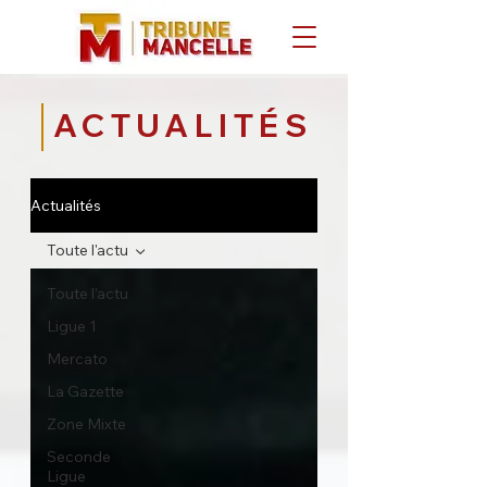
ACTUALITÉS
Actualités
Toute l'actu
Toute l'actu
Ligue 1
Mercato
La Gazette
Zone Mixte
Seconde
Ligue