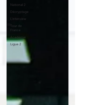
National 2
Décryptage
L'interview
Tour de
France
Académie
Ligue 2