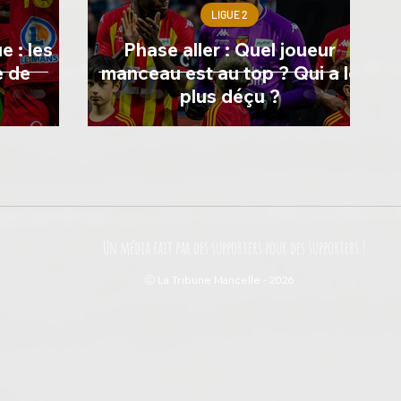
LIGUE 2
 : les
Phase aller : Quel joueur
e de
manceau est au top ? Qui a le
plus déçu ?
Un média fait par des supporters pour des supporters !
Ⓒ La Tribune Mancelle - 2026