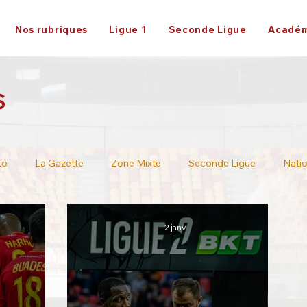
Nos rubriques
Ligue 1
Seconde Ligue
Académ
S
to
La Gazette
Zone Mixte
Seconde Ligue
Natio
Ligue 2
2 janv.