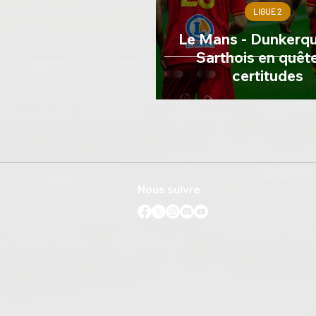
LIGUE 2
Le Mans - Dunkerque
Sarthois en quêt
certitudes
Nous suivre