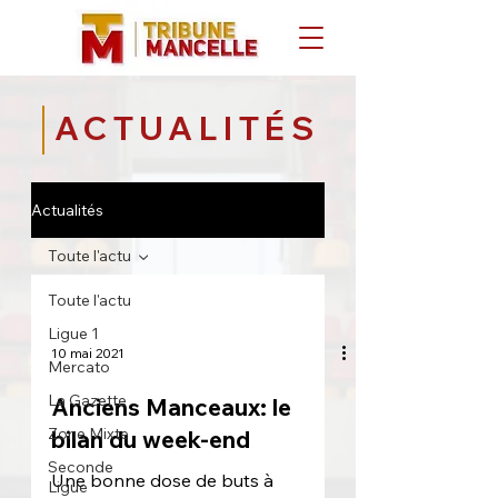
ACTUALITÉS
Actualités
Toute l'actu
Toute l'actu
Ligue 1
10 mai 2021
Mercato
La Gazette
Anciens Manceaux: le
Zone Mixte
bilan du week-end
Seconde
Une bonne dose de buts à
Ligue