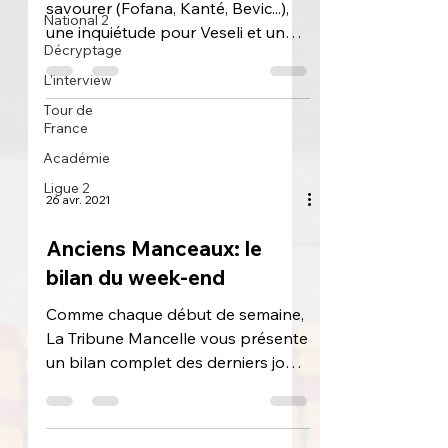
savourer (Fofana, Kanté, Bevic...),
National 2
une inquiétude pour Veseli et une
Décryptage
aventure qui finit mal pour
Dasquet...
L'interview
Tour de
France
Académie
Ligue 2
26 avr. 2021
Anciens Manceaux: le
bilan du week-end
Comme chaque début de semaine,
La Tribune Mancelle vous présente
un bilan complet des derniers jours
de nos anciens joueurs manceaux