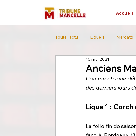
Accueil
Toute l'actu
Ligue 1
Mercato
10 mai 2021
L'interview
Tour de France
Anciens Ma
Comme chaque début
des derniers jours d
Ligue 1 : 
 Corchi
La folle fin de saiso
face à Bordeaux (3-