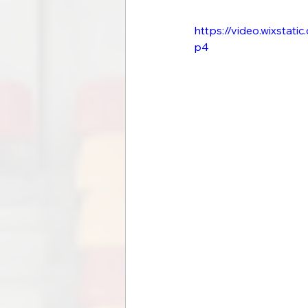
https://video.wixsta
p4