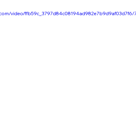
tic.com/video/ffb59c_3797d84c08194ad982e7b9d9af03d7f6/