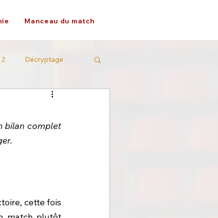
ie
Manceau du match
 2
Décryptage
bilan complet 
ger.
oire, cette fois 
n match plutôt 