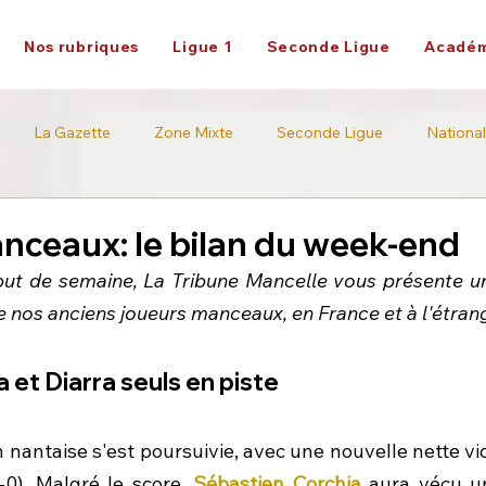
Nos rubriques
Ligue 1
Seconde Ligue
Académ
La Gazette
Zone Mixte
Seconde Ligue
National
Académie
Ligue 2
nceaux: le bilan du week-end
 de semaine, La Tribune Mancelle vous présente un 
e nos anciens joueurs manceaux, en France et à l'étran
a et Diarra seuls en piste
n nantaise s'est poursuivie, avec une nouvelle nette vict
0). Malgré le score, 
Sébastien Corchia
 aura vécu u