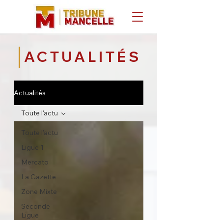
ACTUALITÉS
Actualités
Toute l'actu
Toute l'actu
Ligue 1
Mercato
La Gazette
Zone Mixte
Seconde
Ligue