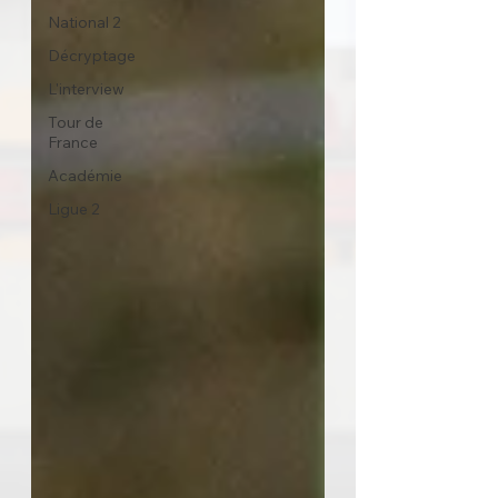
National 2
Décryptage
L'interview
Tour de
France
Académie
Ligue 2