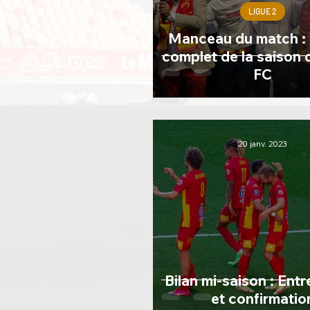
LIGUE 2
Manceau du match : l
complet de la saison
FC
20 janv. 2023
Bilan mi-saison : Entr
et confirmatio