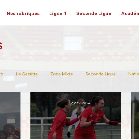
Nos rubriques
Ligue 1
Seconde Ligue
Académ
S
to
La Gazette
Zone Mixte
Seconde Ligue
Natio
Ligue 2
12 janv. 2024