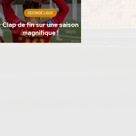
SECONDE LIGUE
Clap de fin sur une saison
magnifique !