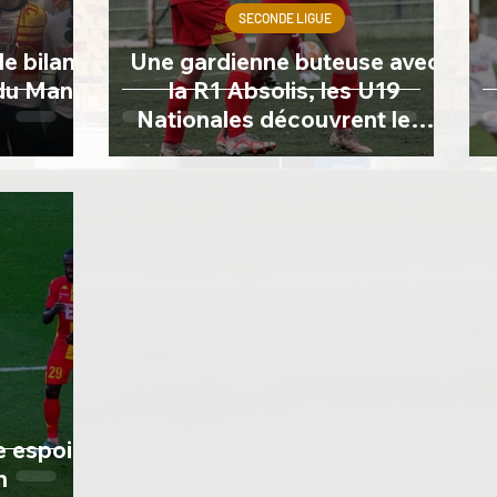
SECONDE LIGUE
e bilan
Une gardienne buteuse avec
 du Mans
la R1 Absolis, les U19
Nationales découvrent leur
poule pour la 2e phase et les
U18 R1 leader invaincues
e espoir
n