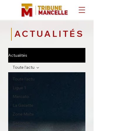
ACTUALITÉS
Actualités
Toute l'actu
Toute l'actu
Ligue 1
Mercato
La Gazette
Zone Mixte
Seconde
Ligue