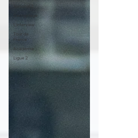
National 2
Décryptage
L'interview
Tour de
France
Académie
Ligue 2