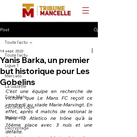
Post
Toute l'actu
14 sept. 2022
Toute l'actu
Yanis Barka, un premier
Ligue 1
but historique pour Les
Mercato
Gobelins
La Gazette
C’est une équipe en recherche de 
Zone Mixte
victoire que Le Mans FC reçoit ce 
vendredi au stade Marie-Marvingt. En 
Seconde Ligue
effet, après 4 matchs de national le 
National 2
Paris 13 Atletico ne trône qu'à la 
16ème place avec 3 nuls et une 
Décryptage
défaite. 