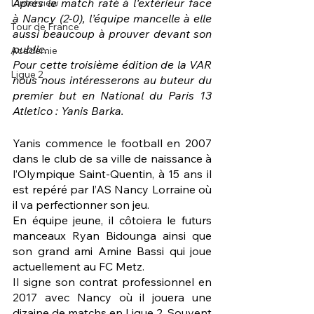
Après le match raté à l'extérieur face 
L'interview
à Nancy (2-0), l’équipe mancelle à elle 
Tour de France
aussi beaucoup à prouver devant son 
public.
Académie
Pour cette troisième édition de la VAR 
Ligue 2
nous nous intéresserons au buteur du 
premier but en National du Paris 13 
Atletico : Yanis Barka.
Yanis commence le football en 2007 
dans le club de sa ville de naissance à 
l’Olympique Saint-Quentin, à 15 ans il 
est repéré par l’AS Nancy Lorraine où 
il va perfectionner son jeu. 
En équipe jeune, il côtoiera le futurs 
manceaux Ryan Bidounga ainsi que 
son grand ami Amine Bassi qui joue 
actuellement au FC Metz.
Il signe son contrat professionnel en 
2017 avec Nancy où il jouera une 
dizaine de matchs en Ligue 2. Souvent 