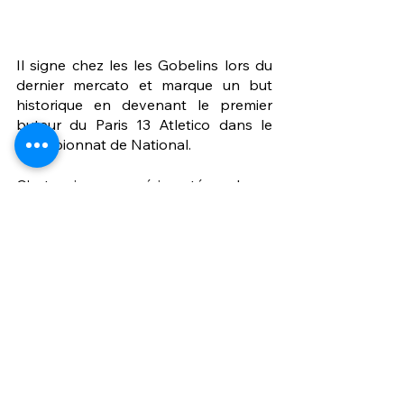
Il signe chez les les Gobelins lors du 
dernier mercato et marque un but 
historique en devenant le premier 
buteur du Paris 13 Atletico dans le 
championnat de National.
C'est un joueur expérimenté que les 
manceaux retrouveront ce vendredi 
au stade Marie-Marvingt. Les joueurs 
de Cris devront se montrer vigilant 
face à la vitesse et au jeu de dribble 
de l'ancien nancéien.
VAR
Paris 13 Atletico
Barka