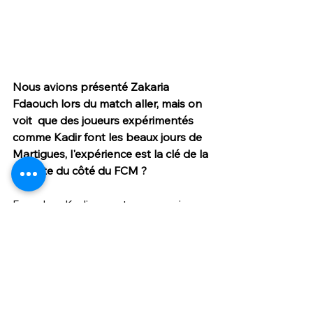
Nous avions présenté Zakaria 
Fdaouch lors du match aller, mais on 
voit  que des joueurs expérimentés 
comme Kadir font les beaux jours de  
Martigues, l'expérience est la clé de la 
réussite du côté du FCM ?
Foued Kadir est un joueur 
expérimenté qui a évolué en Ligue 1 
avec l'OM, Valenciennes ou encore 
Rennes. Il a évolué également en 
Espagne, au Betis Séville... 
Je pense que c'est une des clés de la 
réussite de notre équipe :
 l'expérience 