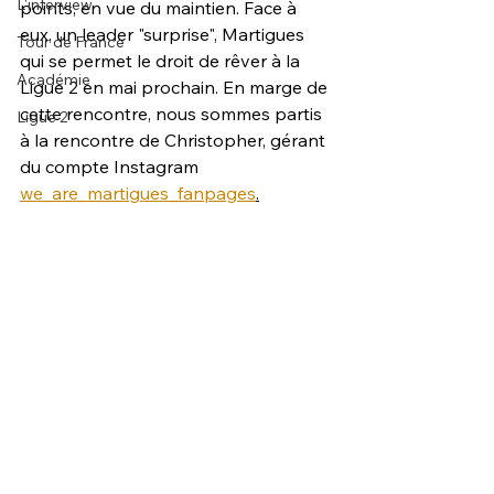
L'interview
points, en vue du maintien. Face à 
eux, un leader "surprise", Martigues 
Tour de France
qui se permet le droit de rêver à la 
Académie
Ligue 2 en mai prochain. En marge de 
cette rencontre, nous sommes partis 
Ligue 2
à la rencontre de Christopher, gérant 
du compte Instagram 
we_are_martigues_fanpages
.