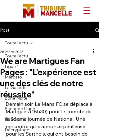
Post
Toute l'actu
26 mars 2023
Toute l'actu
We are Martigues Fan
Ligue 1
Pages : "L'expérience est
Mercato
une des clés de notre
La Gazette
réussite"
Zone Mixte
Demain soir, Le Mans FC se déplace à 
Seconde Ligue
Martigues (18h30) pour le compte de 
la 26ème journée de National. Une 
National 2
rencontre qui s'annonce périlleuse 
Décryptage
pour les Sarthois, qui ont besoin de 