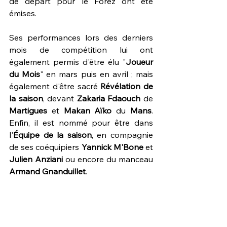
de départ pour le Forez ont été 
émises. 
Ses performances lors des derniers 
mois de compétition lui ont 
également permis d'être élu "
Joueur 
du Mois
" en mars puis en avril ; mais 
également d'être sacré 
Révélation de 
la saison
, devant 
Zakaria Fdaouch 
de 
Martigues 
et 
Makan Aïko
 du 
Mans
. 
Enfin, il est nommé pour être dans 
l'
Équipe de la saison
, en compagnie 
de ses coéquipiers 
Yannick M'Bone
 et 
Julien Anziani
 ou encore du manceau 
Armand Gnanduillet
.