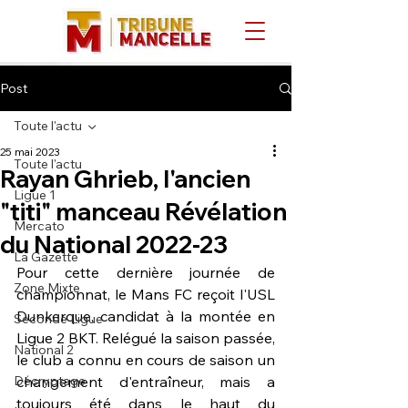
Post
Toute l'actu
25 mai 2023
Toute l'actu
Rayan Ghrieb, l'ancien
Ligue 1
"titi" manceau Révélation
Mercato
du National 2022-23
La Gazette
Pour cette dernière journée de 
Zone Mixte
championnat, le Mans FC reçoit l'USL 
Dunkerque, candidat à la montée en 
Seconde Ligue
Ligue 2 BKT. Relégué la saison passée, 
National 2
le club a connu en cours de saison un 
Décryptage
changement d'entraîneur, mais a 
toujours été dans le haut du 