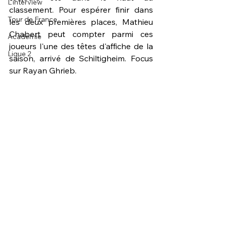
L'interview
classement. Pour espérer finir dans 
Tour de France
les deux premières places, Mathieu 
Chabert peut compter parmi ces 
Académie
joueurs l'une des têtes d'affiche de la 
Ligue 2
saison, arrivé de Schiltigheim. Focus 
sur Rayan Ghrieb.