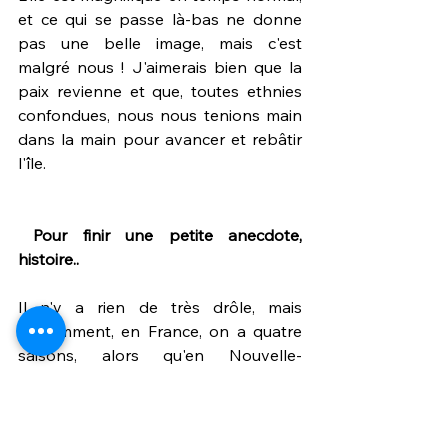
et ce qui se passe là-bas ne donne 
pas une belle image, mais c'est 
malgré nous ! J'aimerais bien que la 
paix revienne et que, toutes ethnies 
confondues, nous nous tenions main 
dans la main pour avancer et rebâtir 
l'île.
 Pour finir une petite anecdote, 
histoire..
Il n'y a rien de très drôle, mais 
évidemment, en France, on a quatre 
saisons, alors qu'en Nouvelle-
Calédonie, il n'y a que l'été ! Je me 
souviens d'un soir à l'entraînement, 
j'avais les pieds congelés au point de 