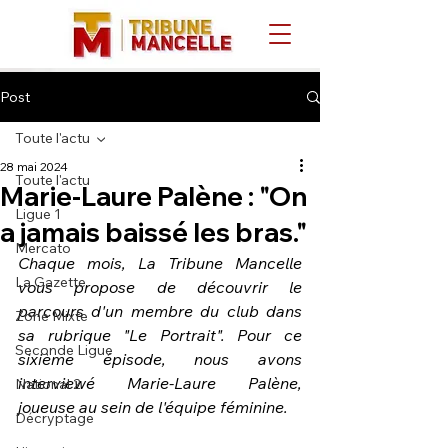
Post
Toute l'actu
28 mai 2024
Toute l'actu
Marie-Laure Palène : "On
Ligue 1
a jamais baissé les bras."
Mercato
Chaque mois, La Tribune Mancelle 
La Gazette
vous propose de découvrir le 
parcours d'un membre du club dans 
Zone Mixte
sa rubrique "Le Portrait". Pour ce 
Seconde Ligue
sixième épisode, nous avons 
interviewé Marie-Laure Palène, 
National 2
joueuse au sein de l'équipe féminine.
Décryptage