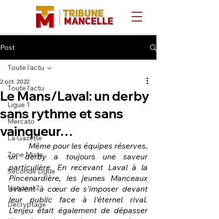
Post
Toute l'actu
2 oct. 2022
Toute l'actu
Le Mans/Laval: un derby
Ligue 1
sans rythme et sans
Mercato
vainqueur…
La Gazette
Même pour les équipes réserves, 
Zone Mixte
un derby a toujours une saveur 
particulière. En recevant Laval à la 
Seconde Ligue
Pincenardière, les jeunes Manceaux 
National 2
avaient à cœur de s’imposer devant 
leur public face à l'éternel rival. 
Décryptage
L’enjeu était également de dépasser 