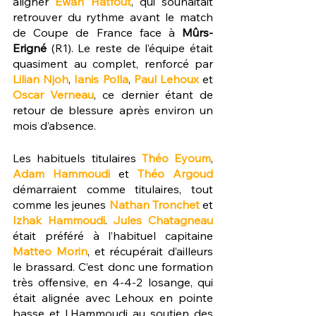
aligner 
Ewan Hatfout
, qui souhaitait 
retrouver du rythme avant le match 
de Coupe de France face à 
Mûrs-
Erigné
 (R1). Le reste de l’équipe était 
quasiment au complet, renforcé par 
Lilian Njoh
, 
Ianis Polla
, 
Paul Lehoux
 et 
Oscar Verneau
, ce dernier étant de 
retour de blessure après environ un 
mois d’absence.
Les habituels titulaires 
Théo Eyoum
, 
Adam Hammoudi
 et 
Théo Argoud
démarraient comme titulaires, tout 
comme les jeunes 
Nathan Tronchet
 et 
Izhak Hammoudi
. 
Jules Chatagneau
était préféré à l’habituel capitaine 
Matteo Morin
, et récupérait d’ailleurs 
le brassard. C’est donc une formation 
très offensive, en 4-4-2 losange, qui 
était alignée avec Lehoux en pointe 
basse et I.Hammoudi au soutien des 