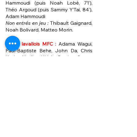
Hammoudi (puis Noah Lobé, 71’), 
Théo Argoud (puis Sammy Y’Tai, 84’), 
Adam Hammoudi
Non entrés en jeu :
 Thibault Gaignard, 
Noah Bolivard, Matteo Morin.
Stade lavallois MFC :
 Adama Wagui, 
Paul-Baptiste Behe, John Da, Chris 
Kevin Nadje, Ulrich Pereira Souza, 
Mateo Beaudoin, Bathele Kouassi, 
Mathis Raimbault, Boubacar 
Diakhaby (puis Aristide Mateta, 68’), 
Junior Armando Mendes, Noa 
Mupemba
Non entrés en jeu :
 Jules Cathelineau, 
Lilian Lemoine, Kalidou Coulibaly Yero, 
Enzo Montet.