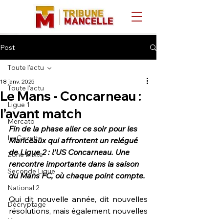
Post
Toute l'actu
18 janv. 2025
Toute l'actu
Le Mans - Concarneau :
Ligue 1
l’avant match
Mercato
Fin de la phase aller ce soir pour les 
La Gazette
Manceaux qui affrontent un relégué 
de Ligue 2 : l’US Concarneau. Une 
Zone Mixte
rencontre importante dans la saison 
Seconde Ligue
du Mans FC, où chaque point compte.
National 2
Qui dit nouvelle année, dit nouvelles 
Décryptage
résolutions, mais également nouvelles 