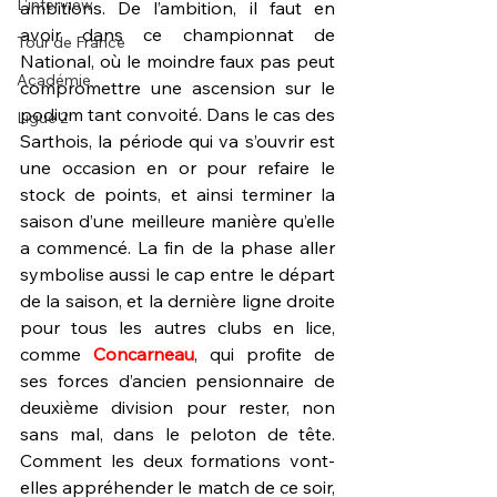
L'interview
ambitions. De l’ambition, il faut en 
avoir dans ce championnat de 
Tour de France
National, où le moindre faux pas peut 
Académie
compromettre une ascension sur le 
podium tant convoité. Dans le cas des 
Ligue 2
Sarthois, la période qui va s’ouvrir est 
une occasion en or pour refaire le 
stock de points, et ainsi terminer la 
saison d’une meilleure manière qu’elle 
a commencé. La fin de la phase aller 
symbolise aussi le cap entre le départ 
de la saison, et la dernière ligne droite 
pour tous les autres clubs en lice, 
comme 
Concarneau
, qui profite de 
ses forces d’ancien pensionnaire de 
deuxième division pour rester, non 
sans mal, dans le peloton de tête. 
Comment les deux formations vont-
elles appréhender le match de ce soir, 