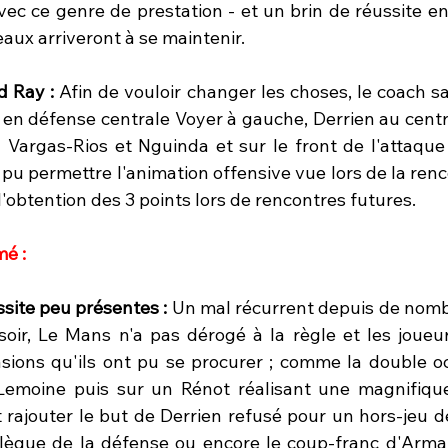
ec ce genre de prestation - et un brin de réussite en 
aux arriveront à se maintenir.
d Ray :
 Afin de vouloir changer les choses, le coach sa
 en défense centrale Voyer à gauche, Derrien au centr
on Vargas-Rios et Nguinda et sur le front de l'attaque
 a pu permettre l'animation offensive vue lors de la renc
 l'obtention des 3 points lors de rencontres futures.
é : 
ussite peu présentes :
 Un mal récurrent depuis de nomb
oir, Le Mans n'a pas dérogé à la règle et les joueur
asions qu'ils ont pu se procurer ; comme la double oc
 Lemoine puis sur un Rénot réalisant une magnifiqu
ajouter le but de Derrien refusé pour un hors-jeu d
llègue de la défense ou encore le coup-franc d'Arma