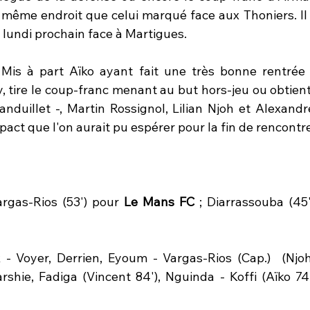
au même endroit que celui marqué face aux Thoniers. Il
 lundi prochain face à Martigues.
 Mis à part Aïko ayant fait une très bonne rentrée -
y, tire le coup-franc menant au but hors-jeu ou obtien
nduillet -, Martin Rossignol, Lilian Njoh et Alexandre
pact que l'on aurait pu espérer pour la fin de rencontre
argas-Rios (53') pour 
Le Mans FC
 ; Diarrassouba (45')
 - Voyer, Derrien, Eyoum - Vargas-Rios (Cap.)  (Njoh
rshie, Fadiga (Vincent 84'), Nguinda - Koffi (Aïko 74')