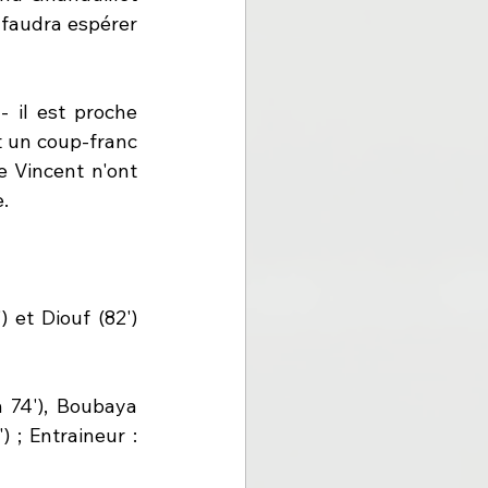
 faudra espérer 
 il est proche 
t un coup-franc 
 Vincent n'ont 
. 
 et Diouf (82') 
 74'), Boubaya 
 ; Entraineur : 