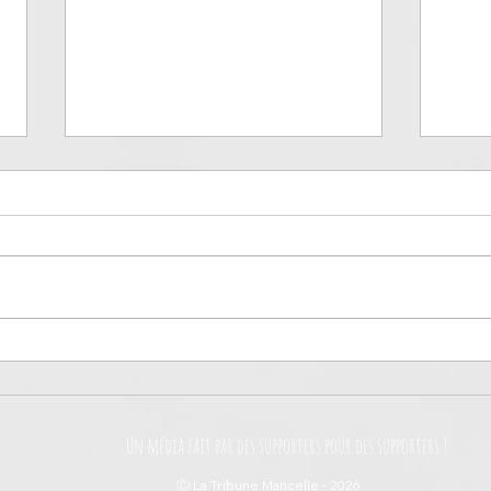
Auxerre, entre héritage et
Pari
renouveau
pari
Un média fait par des supporters pour des supporters !
Ⓒ La Tribune Mancelle - 2026