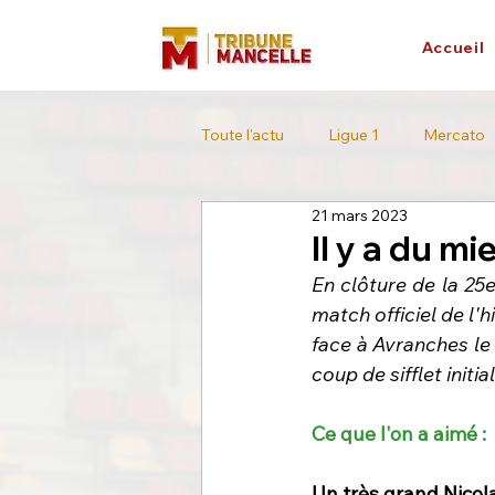
Accueil
Toute l'actu
Ligue 1
Mercato
21 mars 2023
L'interview
Tour de France
Il y a du mi
En clôture de la 25e
match officiel de l'h
face à Avranches le 
coup de sifflet initia
Ce que l'on a aimé :
Un très grand Nicol