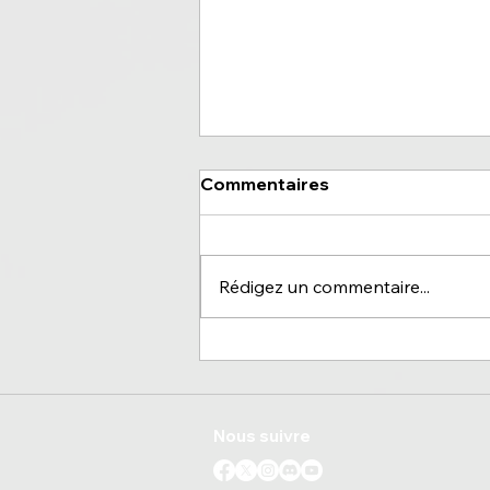
Commentaires
Rédigez un commentaire...
Troyes, un promu rempli de
promesses
Nous suivre