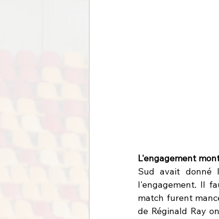
L'engagement montr
Sud avait donné le
l'engagement. Il f
match furent mancell
de Réginald Ray ont