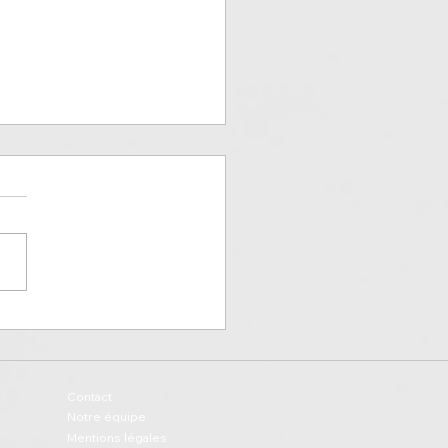
s FC, le Petit Poucet
sien rempli d'ambition
Contact
Notre équipe
Mentions légales