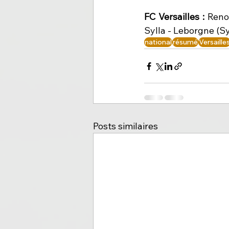
FC Versailles : 
Reno
Sylla - Leborgne (Syl
national
résumé
Versaille
Posts similaires