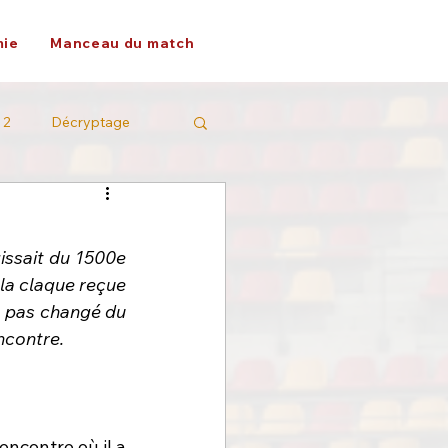
ie
Manceau du match
 2
Décryptage
issait du 1500e 
 la claque reçue 
a pas changé du 
encontre.
ncontre où il a 