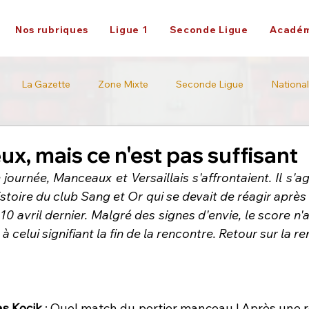
Nos rubriques
Ligue 1
Seconde Ligue
Académ
La Gazette
Zone Mixte
Seconde Ligue
National
Académie
Ligue 2
eux, mais ce n'est pas suffisant
 journée, Manceaux et Versaillais s'affrontaient. Il s'ag
istoire du club Sang et Or qui se devait de réagir après
10 avril dernier. Malgré des signes d'envie, le score n'
l à celui signifiant la fin de la rencontre. Retour sur la r
as Kocik
 : Quel match du portier manceau ! Après une re