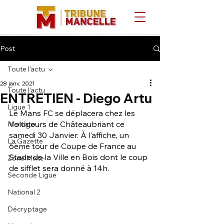
Post
Toute l'actu
28 janv. 2021
Toute l'actu
ENTRETIEN - Diego Artu
Ligue 1
Le Mans FC se déplacera chez les 
Voltigeurs de Châteaubriant ce 
Mercato
samedi 30 Janvier. À l’affiche, un 
La Gazette
6ème tour de Coupe de France au 
Stade de la Ville en Bois dont le coup 
Zone Mixte
de sifflet sera donné à 14h. 
Seconde Ligue
National 2
Décryptage