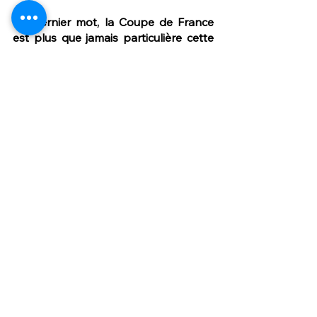
Un dernier mot, la Coupe de France 
est plus que jamais particulière cette 
saison, avez-vous un message à faire 
passer ?
C’est vrai que séparer les clubs 
amateurs et professionnels reste 
inédit, je pense. Maintenant, c’était la 
meilleure solution pour la finir.
Pour information, cette saison, Diego 
Artu a participé à tous les matchs 
joués par les Voltigeurs de 
Châteaubriant, ne loupant pas la 
moindre minute de jeu. Il a par ailleurs 
inscrit un but, face au FC Lorient B, et 
délivré une passe décisive pour son 
partenaire et attaquant David Vernet. 
Sur son côté droit, Diego ne comptera 