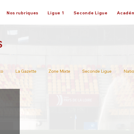
Nos rubriques
Ligue 1
Seconde Ligue
Académ
S
to
La Gazette
Zone Mixte
Seconde Ligue
Natio
Ligue 2