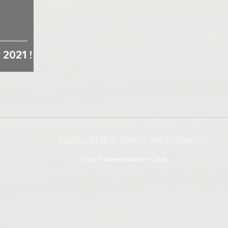
 2021 !
Un média fait par des supporters pour des supporters !
Ⓒ La Tribune Mancelle - 2026