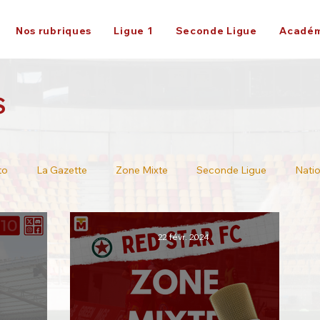
Nos rubriques
Ligue 1
Seconde Ligue
Académ
S
to
La Gazette
Zone Mixte
Seconde Ligue
Natio
Ligue 2
22 févr. 2024