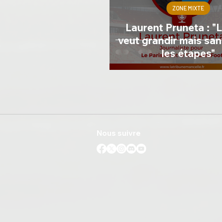
ZONE MIXTE
Laurent Pruneta : "L
veut grandir mais san
les étapes"
Nous suivre