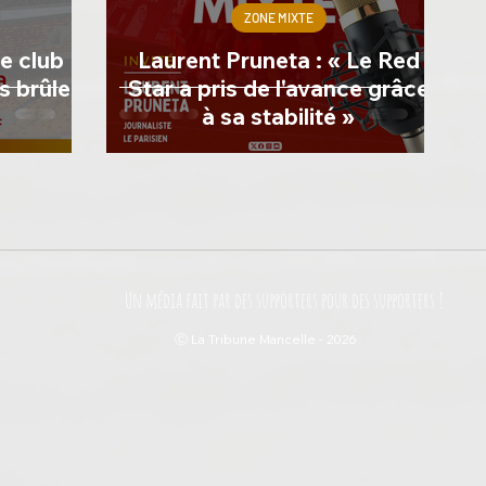
ZONE MIXTE
e club
Laurent Pruneta : « Le Red
s brûler
Star a pris de l'avance grâce
à sa stabilité »
Un média fait par des supporters pour des supporters !
Ⓒ La Tribune Mancelle - 2026