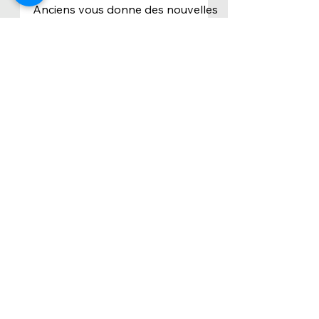
Anciens vous donne des nouvelles
des anciens joueurs de l'équipe
première du Mans FC. Et de 5 ! La
série...
12 janv. 2021
Anciens de Ligue 2: Bilan
de la phase aller
Après le bilan des nos anciens
joueurs actuellement en Ligue 1 (à
lire ici), descendons d'un cran pour
regarder de plus près ce qu'ont...