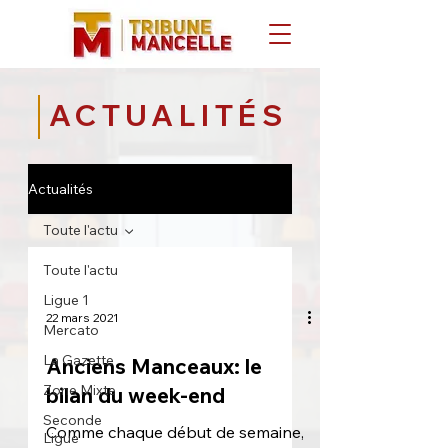
ACTUALITÉS
Actualités
Toute l'actu
Toute l'actu
Ligue 1
22 mars 2021
Mercato
La Gazette
Anciens Manceaux: le
Zone Mixte
bilan du week-end
Seconde
Comme chaque début de semaine,
Ligue