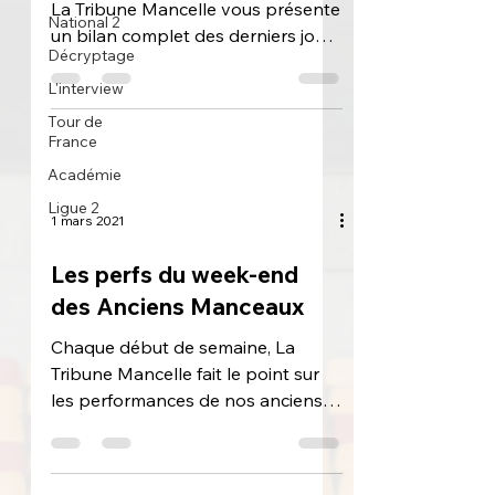
La Tribune Mancelle vous présente
National 2
un bilan complet des derniers jours
Décryptage
de nos anciens joueurs manceaux,
qu'ils
L'interview
Tour de
France
Académie
Ligue 2
1 mars 2021
Les perfs du week-end
des Anciens Manceaux
Chaque début de semaine, La
Tribune Mancelle fait le point sur
les performances de nos anciens
joueurs manceaux, en France
comme à...